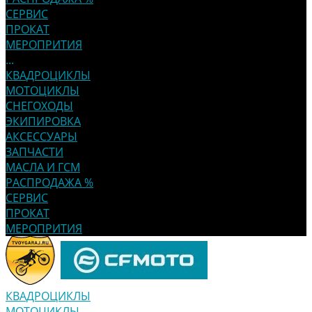
СЕРВИС
ПРОКАТ
МЕРОПРИТИЯ
...
КВАДРОЦИКЛЫ
МОТОЦИКЛЫ
СНЕГОХОДЫ
ЭКИПИРОВКА
АКСЕССУАРЫ
ЗАПЧАСТИ
МАСЛА И ГСМ
РАСПРОДАЖА %
СЕРВИС
ПРОКАТ
МЕРОПРИТИЯ
КВАДРОЦИКЛЫ
МОТОЦИКЛЫ