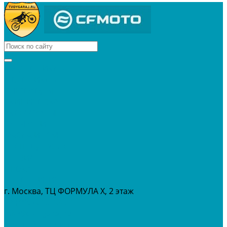
КВАДРОЦИКЛЫ
МОТОЦИКЛЫ
СНЕГОХОДЫ
ЭКИПИРОВКА
АКСЕССУАРЫ
ЗАПЧАСТИ
МАСЛА И ГСМ
РАСПРОДАЖА %
СЕРВИС
ПРОКАТ
МЕРОПРИТИЯ
г. Москва, ТЦ ФОРМУЛА Х, 2 этаж
+7 (495) 642-43-03
info@tvoygaraj.ru
Личный кабинет