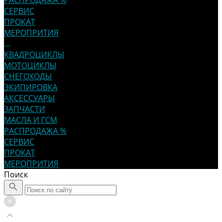
РАСПРОДАЖА %
СЕРВИС
ПРОКАТ
МЕРОПРИТИЯ
...
КВАДРОЦИКЛЫ
МОТОЦИКЛЫ
СНЕГОХОДЫ
ЭКИПИРОВКА
АКСЕССУАРЫ
ЗАПЧАСТИ
МАСЛА И ГСМ
РАСПРОДАЖА %
СЕРВИС
ПРОКАТ
МЕРОПРИТИЯ
Поиск