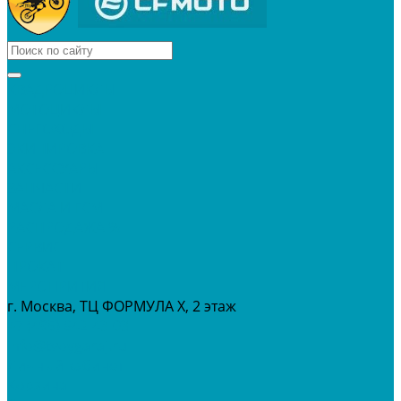
КВАДРОЦИКЛЫ
МОТОЦИКЛЫ
СНЕГОХОДЫ
ЭКИПИРОВКА
АКСЕССУАРЫ
ЗАПЧАСТИ
МАСЛА И ГСМ
РАСПРОДАЖА %
СЕРВИС
ПРОКАТ
МЕРОПРИТИЯ
г. Москва, ТЦ ФОРМУЛА Х, 2 этаж
+7 (495) 642-43-03
info@tvoygaraj.ru
Личный кабинет
Корзина