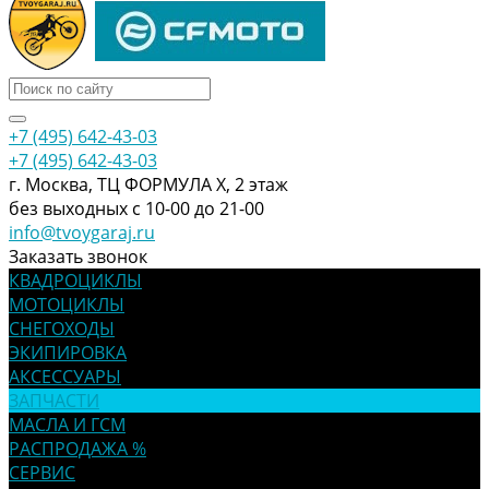
+7 (495) 642-43-03
+7 (495) 642-43-03
г. Москва, ТЦ ФОРМУЛА Х, 2 этаж
без выходных с 10-00 до 21-00
info@tvoygaraj.ru
Заказать звонок
КВАДРОЦИКЛЫ
МОТОЦИКЛЫ
СНЕГОХОДЫ
ЭКИПИРОВКА
АКСЕССУАРЫ
ЗАПЧАСТИ
МАСЛА И ГСМ
РАСПРОДАЖА %
СЕРВИС