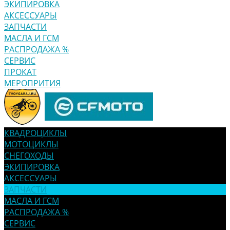
ЭКИПИРОВКА
АКСЕССУАРЫ
ЗАПЧАСТИ
МАСЛА И ГСМ
РАСПРОДАЖА %
СЕРВИС
ПРОКАТ
МЕРОПРИТИЯ
КВАДРОЦИКЛЫ
МОТОЦИКЛЫ
СНЕГОХОДЫ
ЭКИПИРОВКА
АКСЕССУАРЫ
ЗАПЧАСТИ
МАСЛА И ГСМ
РАСПРОДАЖА %
СЕРВИС