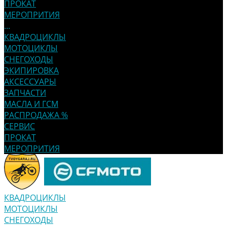
ПРОКАТ
МЕРОПРИТИЯ
...
КВАДРОЦИКЛЫ
МОТОЦИКЛЫ
СНЕГОХОДЫ
ЭКИПИРОВКА
АКСЕССУАРЫ
ЗАПЧАСТИ
МАСЛА И ГСМ
РАСПРОДАЖА %
СЕРВИС
ПРОКАТ
МЕРОПРИТИЯ
КВАДРОЦИКЛЫ
МОТОЦИКЛЫ
СНЕГОХОДЫ