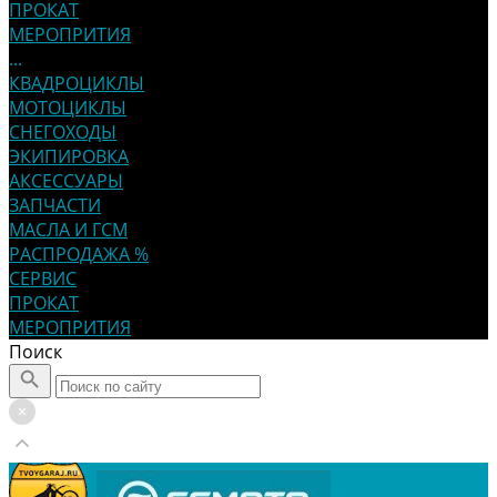
ПРОКАТ
МЕРОПРИТИЯ
...
КВАДРОЦИКЛЫ
МОТОЦИКЛЫ
СНЕГОХОДЫ
ЭКИПИРОВКА
АКСЕССУАРЫ
ЗАПЧАСТИ
МАСЛА И ГСМ
РАСПРОДАЖА %
СЕРВИС
ПРОКАТ
МЕРОПРИТИЯ
Поиск