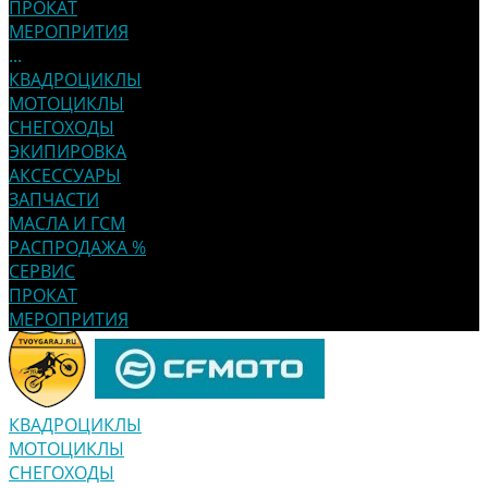
ПРОКАТ
МЕРОПРИТИЯ
...
КВАДРОЦИКЛЫ
МОТОЦИКЛЫ
СНЕГОХОДЫ
ЭКИПИРОВКА
АКСЕССУАРЫ
ЗАПЧАСТИ
МАСЛА И ГСМ
РАСПРОДАЖА %
СЕРВИС
ПРОКАТ
МЕРОПРИТИЯ
КВАДРОЦИКЛЫ
МОТОЦИКЛЫ
СНЕГОХОДЫ