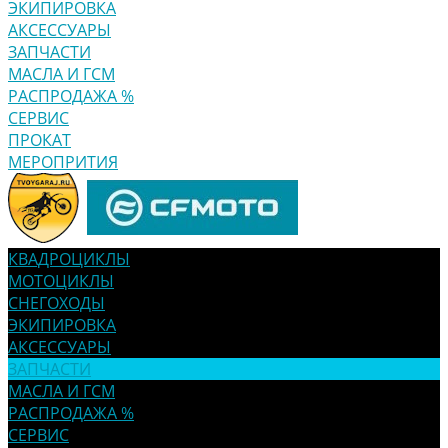
ЭКИПИРОВКА
АКСЕССУАРЫ
ЗАПЧАСТИ
МАСЛА И ГСМ
РАСПРОДАЖА %
СЕРВИС
ПРОКАТ
МЕРОПРИТИЯ
КВАДРОЦИКЛЫ
МОТОЦИКЛЫ
СНЕГОХОДЫ
ЭКИПИРОВКА
АКСЕССУАРЫ
ЗАПЧАСТИ
МАСЛА И ГСМ
РАСПРОДАЖА %
СЕРВИС