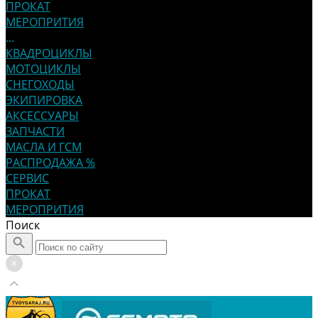
ПРОКАТ
МЕРОПРИТИЯ
...
КВАДРОЦИКЛЫ
МОТОЦИКЛЫ
СНЕГОХОДЫ
ЭКИПИРОВКА
АКСЕССУАРЫ
ЗАПЧАСТИ
МАСЛА И ГСМ
РАСПРОДАЖА %
СЕРВИС
ПРОКАТ
МЕРОПРИТИЯ
Поиск