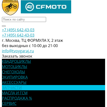
+7 (495) 642-43-03
+7 (495) 642-43-03
г. Москва, ТЦ ФОРМУЛА Х, 2 этаж
без выходных с 10-00 до 21-00
info@tvoygaraj.ru
Заказать звонок
КВАДРОЦИКЛЫ
МОТОЦИКЛЫ
СНЕГОХОДЫ
ЭКИПИРОВКА
АКСЕССУАРЫ
ЗАПЧАСТИ
МАСЛА И ГСМ
РАСПРОДАЖА %
СЕРВИС