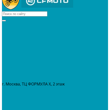
КВАДРОЦИКЛЫ
МОТОЦИКЛЫ
СНЕГОХОДЫ
ЭКИПИРОВКА
АКСЕССУАРЫ
ЗАПЧАСТИ
МАСЛА И ГСМ
РАСПРОДАЖА %
СЕРВИС
ПРОКАТ
МЕРОПРИТИЯ
г. Москва, ТЦ ФОРМУЛА Х, 2 этаж
+7 (495) 642-43-03
info@tvoygaraj.ru
Личный кабинет
Корзина