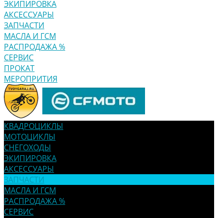
ЭКИПИРОВКА
АКСЕССУАРЫ
ЗАПЧАСТИ
МАСЛА И ГСМ
РАСПРОДАЖА %
СЕРВИС
ПРОКАТ
МЕРОПРИТИЯ
КВАДРОЦИКЛЫ
МОТОЦИКЛЫ
СНЕГОХОДЫ
ЭКИПИРОВКА
АКСЕССУАРЫ
ЗАПЧАСТИ
МАСЛА И ГСМ
РАСПРОДАЖА %
СЕРВИС