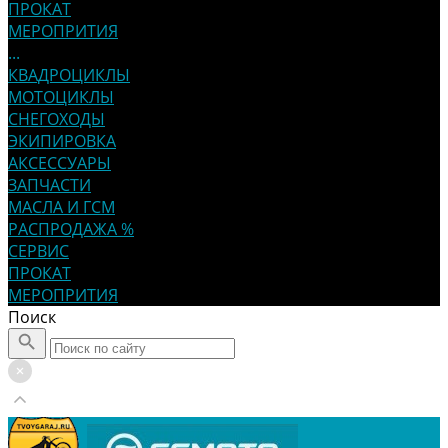
ПРОКАТ
МЕРОПРИТИЯ
...
КВАДРОЦИКЛЫ
МОТОЦИКЛЫ
СНЕГОХОДЫ
ЭКИПИРОВКА
АКСЕССУАРЫ
ЗАПЧАСТИ
МАСЛА И ГСМ
РАСПРОДАЖА %
СЕРВИС
ПРОКАТ
МЕРОПРИТИЯ
Поиск