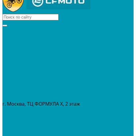
КВАДРОЦИКЛЫ
МОТОЦИКЛЫ
СНЕГОХОДЫ
ЭКИПИРОВКА
АКСЕССУАРЫ
ЗАПЧАСТИ
МАСЛА И ГСМ
РАСПРОДАЖА %
СЕРВИС
ПРОКАТ
МЕРОПРИТИЯ
г. Москва, ТЦ ФОРМУЛА Х, 2 этаж
+7 (495) 642-43-03
info@tvoygaraj.ru
Личный кабинет
Корзина