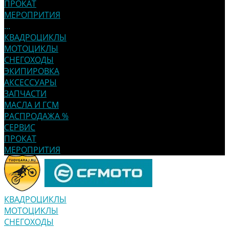
ПРОКАТ
МЕРОПРИТИЯ
...
КВАДРОЦИКЛЫ
МОТОЦИКЛЫ
СНЕГОХОДЫ
ЭКИПИРОВКА
АКСЕССУАРЫ
ЗАПЧАСТИ
МАСЛА И ГСМ
РАСПРОДАЖА %
СЕРВИС
ПРОКАТ
МЕРОПРИТИЯ
КВАДРОЦИКЛЫ
МОТОЦИКЛЫ
СНЕГОХОДЫ