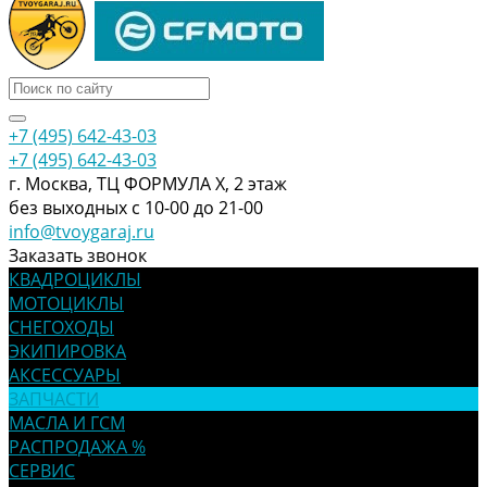
+7 (495) 642-43-03
+7 (495) 642-43-03
г. Москва, ТЦ ФОРМУЛА Х, 2 этаж
без выходных с 10-00 до 21-00
info@tvoygaraj.ru
Заказать звонок
КВАДРОЦИКЛЫ
МОТОЦИКЛЫ
СНЕГОХОДЫ
ЭКИПИРОВКА
АКСЕССУАРЫ
ЗАПЧАСТИ
МАСЛА И ГСМ
РАСПРОДАЖА %
СЕРВИС