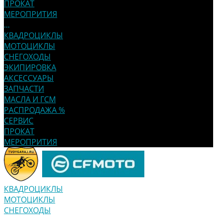
ПРОКАТ
МЕРОПРИТИЯ
...
КВАДРОЦИКЛЫ
МОТОЦИКЛЫ
СНЕГОХОДЫ
ЭКИПИРОВКА
АКСЕССУАРЫ
ЗАПЧАСТИ
МАСЛА И ГСМ
РАСПРОДАЖА %
СЕРВИС
ПРОКАТ
МЕРОПРИТИЯ
КВАДРОЦИКЛЫ
МОТОЦИКЛЫ
СНЕГОХОДЫ