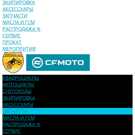
ЭКИПИРОВКА
АКСЕССУАРЫ
ЗАПЧАСТИ
МАСЛА И ГСМ
РАСПРОДАЖА %
СЕРВИС
ПРОКАТ
МЕРОПРИТИЯ
КВАДРОЦИКЛЫ
МОТОЦИКЛЫ
СНЕГОХОДЫ
ЭКИПИРОВКА
АКСЕССУАРЫ
ЗАПЧАСТИ
МАСЛА И ГСМ
РАСПРОДАЖА %
СЕРВИС