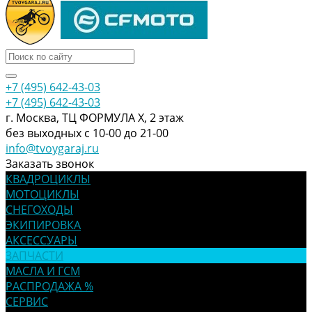
+7 (495) 642-43-03
+7 (495) 642-43-03
г. Москва, ТЦ ФОРМУЛА Х, 2 этаж
без выходных с 10-00 до 21-00
info@tvoygaraj.ru
Заказать звонок
КВАДРОЦИКЛЫ
МОТОЦИКЛЫ
СНЕГОХОДЫ
ЭКИПИРОВКА
АКСЕССУАРЫ
ЗАПЧАСТИ
МАСЛА И ГСМ
РАСПРОДАЖА %
СЕРВИС