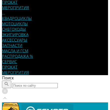
ПРОКАТ
МЕРОПРИТИЯ
...
КВАДРОЦИКЛЫ
МОТОЦИКЛЫ
СНЕГОХОДЫ
ЭКИПИРОВКА
АКСЕССУАРЫ
ЗАПЧАСТИ
МАСЛА И ГСМ
РАСПРОДАЖА %
СЕРВИС
ПРОКАТ
МЕРОПРИТИЯ
Поиск