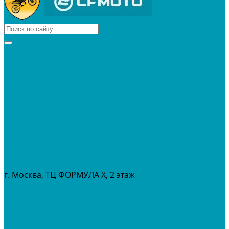
КВАДРОЦИКЛЫ
МОТОЦИКЛЫ
СНЕГОХОДЫ
ЭКИПИРОВКА
АКСЕССУАРЫ
ЗАПЧАСТИ
МАСЛА И ГСМ
РАСПРОДАЖА %
СЕРВИС
ПРОКАТ
МЕРОПРИТИЯ
г. Москва, ТЦ ФОРМУЛА Х, 2 этаж
+7 (495) 642-43-03
info@tvoygaraj.ru
Личный кабинет
Корзина