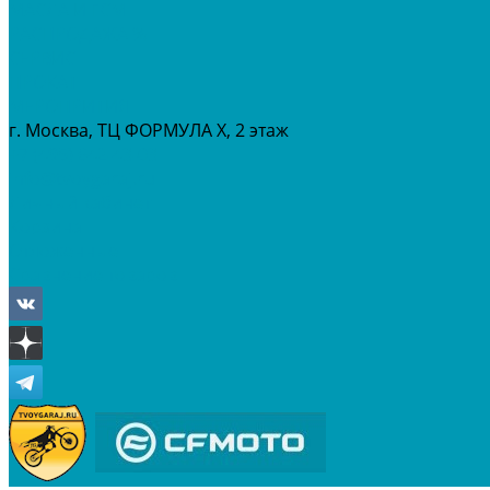
МАСЛА И ГСМ
РАСПРОДАЖА %
СЕРВИС
ПРОКАТ
МЕРОПРИТИЯ
г. Москва, ТЦ ФОРМУЛА Х, 2 этаж
+7 (495) 642-43-03
info@tvoygaraj.ru
Личный кабинет
Корзина
Отложенные
Сравнение товаров