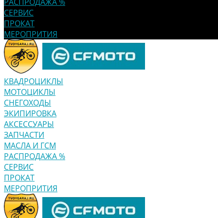
РАСПРОДАЖА %
СЕРВИС
ПРОКАТ
МЕРОПРИТИЯ
КВАДРОЦИКЛЫ
МОТОЦИКЛЫ
СНЕГОХОДЫ
ЭКИПИРОВКА
АКСЕССУАРЫ
ЗАПЧАСТИ
МАСЛА И ГСМ
РАСПРОДАЖА %
СЕРВИС
ПРОКАТ
МЕРОПРИТИЯ