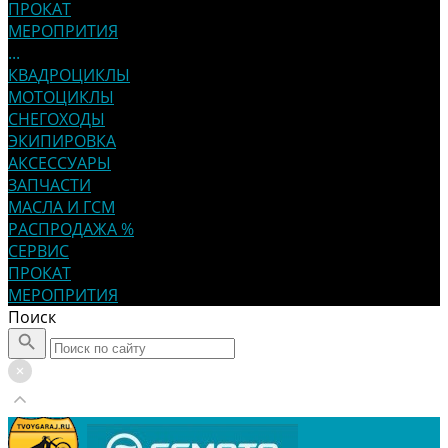
ПРОКАТ
МЕРОПРИТИЯ
...
КВАДРОЦИКЛЫ
МОТОЦИКЛЫ
СНЕГОХОДЫ
ЭКИПИРОВКА
АКСЕССУАРЫ
ЗАПЧАСТИ
МАСЛА И ГСМ
РАСПРОДАЖА %
СЕРВИС
ПРОКАТ
МЕРОПРИТИЯ
Поиск