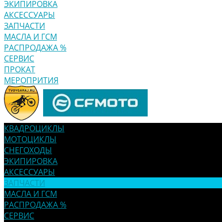
ЭКИПИРОВКА
АКСЕССУАРЫ
ЗАПЧАСТИ
МАСЛА И ГСМ
РАСПРОДАЖА %
СЕРВИС
ПРОКАТ
МЕРОПРИТИЯ
КВАДРОЦИКЛЫ
МОТОЦИКЛЫ
СНЕГОХОДЫ
ЭКИПИРОВКА
АКСЕССУАРЫ
ЗАПЧАСТИ
МАСЛА И ГСМ
РАСПРОДАЖА %
СЕРВИС