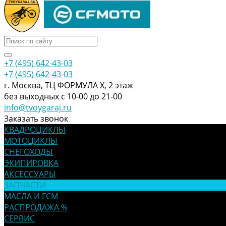
+7 (495) 642-43-03
+7 (495) 642-43-03
г. Москва, ТЦ ФОРМУЛА Х, 2 этаж
без выходных с 10-00 до 21-00
info@tvoygaraj.ru
Заказать звонок
КВАДРОЦИКЛЫ
МОТОЦИКЛЫ
СНЕГОХОДЫ
ЭКИПИРОВКА
АКСЕССУАРЫ
ЗАПЧАСТИ
МАСЛА И ГСМ
РАСПРОДАЖА %
СЕРВИС