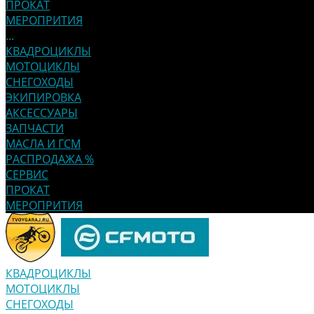
ПРОКАТ
МЕРОПРИТИЯ
...
КВАДРОЦИКЛЫ
МОТОЦИКЛЫ
СНЕГОХОДЫ
ЭКИПИРОВКА
АКСЕССУАРЫ
ЗАПЧАСТИ
МАСЛА И ГСМ
РАСПРОДАЖА %
СЕРВИС
ПРОКАТ
МЕРОПРИТИЯ
КВАДРОЦИКЛЫ
МОТОЦИКЛЫ
СНЕГОХОДЫ