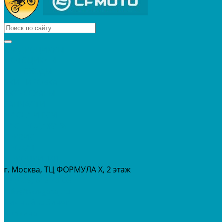
КВАДРОЦИКЛЫ
МОТОЦИКЛЫ
СНЕГОХОДЫ
ЭКИПИРОВКА
АКСЕССУАРЫ
ЗАПЧАСТИ
МАСЛА И ГСМ
РАСПРОДАЖА %
СЕРВИС
ПРОКАТ
МЕРОПРИТИЯ
г. Москва, ТЦ ФОРМУЛА Х, 2 этаж
+7 (495) 642-43-03
info@tvoygaraj.ru
Личный кабинет
Корзина