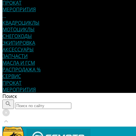
ПРОКАТ
МЕРОПРИТИЯ
...
КВАДРОЦИКЛЫ
МОТОЦИКЛЫ
СНЕГОХОДЫ
ЭКИПИРОВКА
АКСЕССУАРЫ
ЗАПЧАСТИ
МАСЛА И ГСМ
РАСПРОДАЖА %
СЕРВИС
ПРОКАТ
МЕРОПРИТИЯ
Поиск