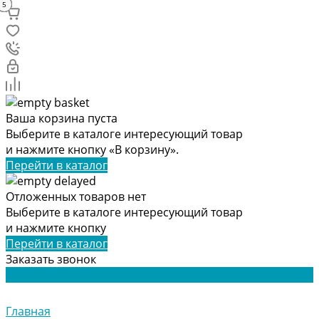
1
2
2
4
3
9
9
9
5
6
8
7
2
1
1
2
1
1
1
1
2
2
2
2
4
4
4
4
9
5
Ваша корзина пуста
Выберите в каталоге интересующий товар
и нажмите кнопку «В корзину».
Перейти в каталог
Отложенных товаров нет
Выберите в каталоге интересующий товар
и нажмите кнопку
Перейти в каталог
Заказать звонок
Главная