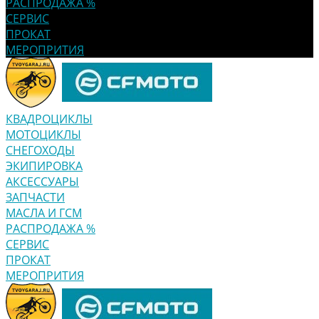
РАСПРОДАЖА %
СЕРВИС
ПРОКАТ
МЕРОПРИТИЯ
КВАДРОЦИКЛЫ
МОТОЦИКЛЫ
СНЕГОХОДЫ
ЭКИПИРОВКА
АКСЕССУАРЫ
ЗАПЧАСТИ
МАСЛА И ГСМ
РАСПРОДАЖА %
СЕРВИС
ПРОКАТ
МЕРОПРИТИЯ