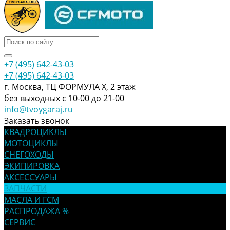
+7 (495) 642-43-03
+7 (495) 642-43-03
г. Москва, ТЦ ФОРМУЛА Х, 2 этаж
без выходных с 10-00 до 21-00
info@tvoygaraj.ru
Заказать звонок
КВАДРОЦИКЛЫ
МОТОЦИКЛЫ
СНЕГОХОДЫ
ЭКИПИРОВКА
АКСЕССУАРЫ
ЗАПЧАСТИ
МАСЛА И ГСМ
РАСПРОДАЖА %
СЕРВИС