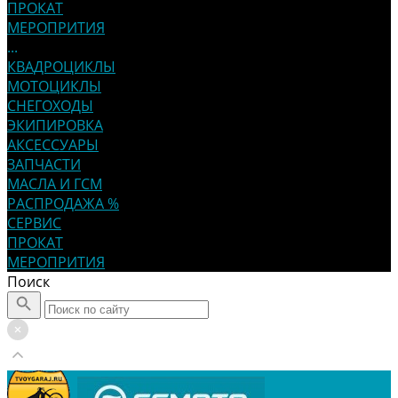
ПРОКАТ
МЕРОПРИТИЯ
...
КВАДРОЦИКЛЫ
МОТОЦИКЛЫ
СНЕГОХОДЫ
ЭКИПИРОВКА
АКСЕССУАРЫ
ЗАПЧАСТИ
МАСЛА И ГСМ
РАСПРОДАЖА %
СЕРВИС
ПРОКАТ
МЕРОПРИТИЯ
Поиск