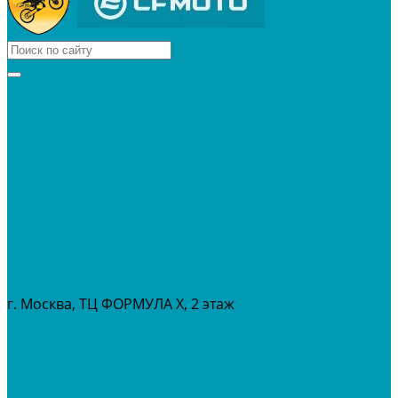
КВАДРОЦИКЛЫ
МОТОЦИКЛЫ
СНЕГОХОДЫ
ЭКИПИРОВКА
АКСЕССУАРЫ
ЗАПЧАСТИ
МАСЛА И ГСМ
РАСПРОДАЖА %
СЕРВИС
ПРОКАТ
МЕРОПРИТИЯ
г. Москва, ТЦ ФОРМУЛА Х, 2 этаж
+7 (495) 642-43-03
info@tvoygaraj.ru
Личный кабинет
Корзина