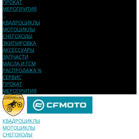
ПРОКАТ
МЕРОПРИТИЯ
...
КВАДРОЦИКЛЫ
МОТОЦИКЛЫ
СНЕГОХОДЫ
ЭКИПИРОВКА
АКСЕССУАРЫ
ЗАПЧАСТИ
МАСЛА И ГСМ
РАСПРОДАЖА %
СЕРВИС
ПРОКАТ
МЕРОПРИТИЯ
КВАДРОЦИКЛЫ
МОТОЦИКЛЫ
СНЕГОХОДЫ