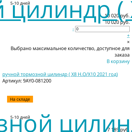
5-10 дней
10 020 руб.
10 020 руб.
-
+
×
Выбрано максимальное количество, доступное для
заказа
В корзину
Добавлено
ручной тормозной цилиндр ( X8 H.O/X10 2021 год)
Артикул:
9AY0-081200
На складе
5-10 дней
7 189 руб.