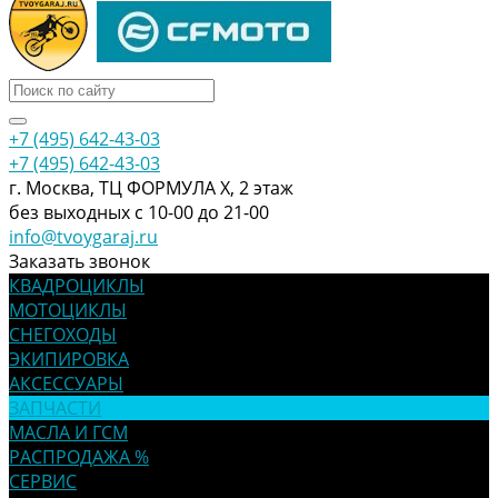
+7 (495) 642-43-03
+7 (495) 642-43-03
г. Москва, ТЦ ФОРМУЛА Х, 2 этаж
без выходных с 10-00 до 21-00
info@tvoygaraj.ru
Заказать звонок
КВАДРОЦИКЛЫ
МОТОЦИКЛЫ
СНЕГОХОДЫ
ЭКИПИРОВКА
АКСЕССУАРЫ
ЗАПЧАСТИ
МАСЛА И ГСМ
РАСПРОДАЖА %
СЕРВИС