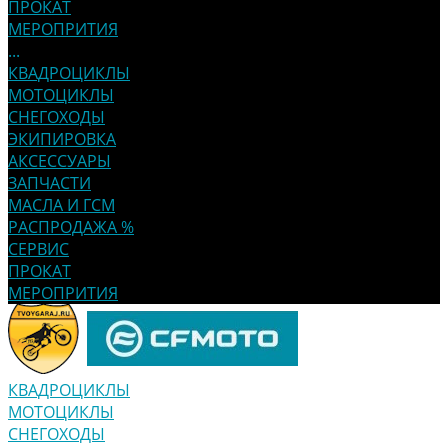
ПРОКАТ
МЕРОПРИТИЯ
...
КВАДРОЦИКЛЫ
МОТОЦИКЛЫ
СНЕГОХОДЫ
ЭКИПИРОВКА
АКСЕССУАРЫ
ЗАПЧАСТИ
МАСЛА И ГСМ
РАСПРОДАЖА %
СЕРВИС
ПРОКАТ
МЕРОПРИТИЯ
КВАДРОЦИКЛЫ
МОТОЦИКЛЫ
СНЕГОХОДЫ