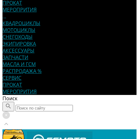
ПРОКАТ
МЕРОПРИТИЯ
...
КВАДРОЦИКЛЫ
МОТОЦИКЛЫ
СНЕГОХОДЫ
ЭКИПИРОВКА
АКСЕССУАРЫ
ЗАПЧАСТИ
МАСЛА И ГСМ
РАСПРОДАЖА %
СЕРВИС
ПРОКАТ
МЕРОПРИТИЯ
Поиск