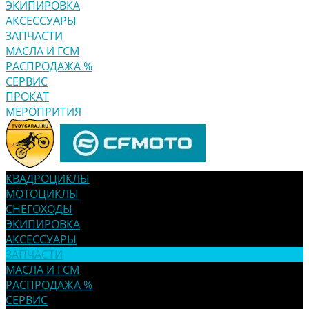
ЭКИПИРОВКА
АКСЕССУАРЫ
ЗАПЧАСТИ
МАСЛА И ГСМ
РАСПРОДАЖА %
СЕРВИС
ПРОКАТ
МЕРОПРИТИЯ
КВАДРОЦИКЛЫ
МОТОЦИКЛЫ
СНЕГОХОДЫ
ЭКИПИРОВКА
АКСЕССУАРЫ
ЗАПЧАСТИ
МАСЛА И ГСМ
РАСПРОДАЖА %
СЕРВИС