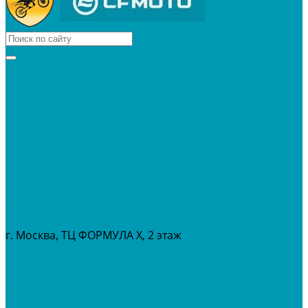
КВАДРОЦИКЛЫ
МОТОЦИКЛЫ
СНЕГОХОДЫ
ЭКИПИРОВКА
АКСЕССУАРЫ
ЗАПЧАСТИ
МАСЛА И ГСМ
РАСПРОДАЖА %
СЕРВИС
ПРОКАТ
МЕРОПРИТИЯ
г. Москва, ТЦ ФОРМУЛА Х, 2 этаж
+7 (495) 642-43-03
info@tvoygaraj.ru
Личный кабинет
Корзина