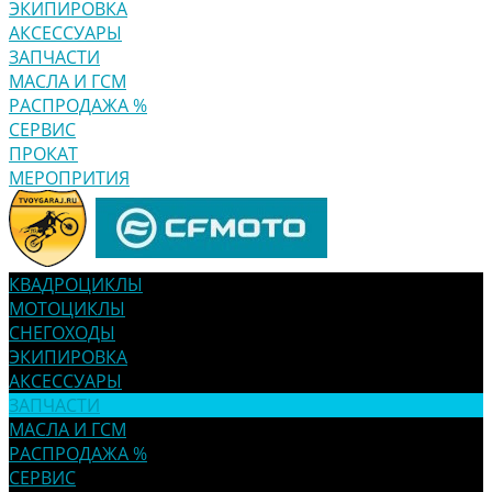
ЭКИПИРОВКА
АКСЕССУАРЫ
ЗАПЧАСТИ
МАСЛА И ГСМ
РАСПРОДАЖА %
СЕРВИС
ПРОКАТ
МЕРОПРИТИЯ
КВАДРОЦИКЛЫ
МОТОЦИКЛЫ
СНЕГОХОДЫ
ЭКИПИРОВКА
АКСЕССУАРЫ
ЗАПЧАСТИ
МАСЛА И ГСМ
РАСПРОДАЖА %
СЕРВИС