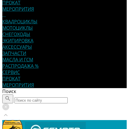
ПРОКАТ
МЕРОПРИТИЯ
...
КВАДРОЦИКЛЫ
МОТОЦИКЛЫ
СНЕГОХОДЫ
ЭКИПИРОВКА
АКСЕССУАРЫ
ЗАПЧАСТИ
МАСЛА И ГСМ
РАСПРОДАЖА %
СЕРВИС
ПРОКАТ
МЕРОПРИТИЯ
Поиск