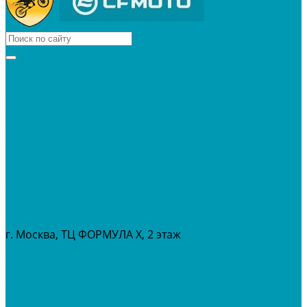
КВАДРОЦИКЛЫ
МОТОЦИКЛЫ
СНЕГОХОДЫ
ЭКИПИРОВКА
АКСЕССУАРЫ
ЗАПЧАСТИ
МАСЛА И ГСМ
РАСПРОДАЖА %
СЕРВИС
ПРОКАТ
МЕРОПРИТИЯ
г. Москва, ТЦ ФОРМУЛА Х, 2 этаж
+7 (495) 642-43-03
info@tvoygaraj.ru
Личный кабинет
Корзина