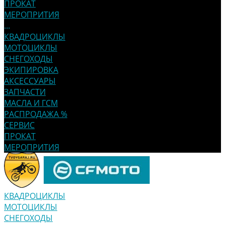
ПРОКАТ
МЕРОПРИТИЯ
...
КВАДРОЦИКЛЫ
МОТОЦИКЛЫ
СНЕГОХОДЫ
ЭКИПИРОВКА
АКСЕССУАРЫ
ЗАПЧАСТИ
МАСЛА И ГСМ
РАСПРОДАЖА %
СЕРВИС
ПРОКАТ
МЕРОПРИТИЯ
КВАДРОЦИКЛЫ
МОТОЦИКЛЫ
СНЕГОХОДЫ