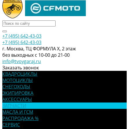
+7 (495) 642-43-03
+7 (495) 642-43-03
г. Москва, ТЦ ФОРМУЛА Х, 2 этаж
без выходных с 10-00 до 21-00
info@tvoygaraj.ru
Заказать звонок
КВАДРОЦИКЛЫ
МОТОЦИКЛЫ
СНЕГОХОДЫ
ЭКИПИРОВКА
АКСЕССУАРЫ
ЗАПЧАСТИ
МАСЛА И ГСМ
РАСПРОДАЖА %
СЕРВИС