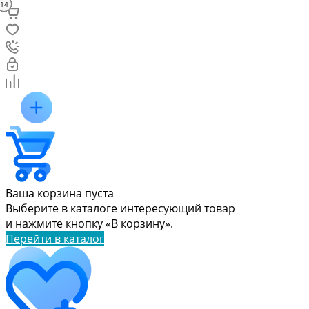
14
10
13
12
16
11
15
14
14
14
14
14
14
6
9
1
3
4
7
5
2
8
5
Ваша корзина пуста
Выберите в каталоге интересующий товар
и нажмите кнопку «В корзину».
Перейти в каталог