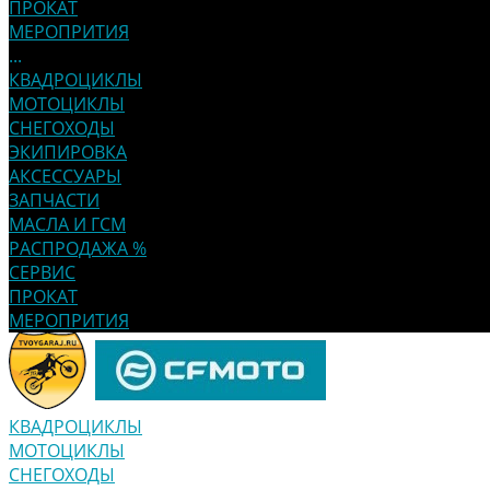
ПРОКАТ
МЕРОПРИТИЯ
...
КВАДРОЦИКЛЫ
МОТОЦИКЛЫ
СНЕГОХОДЫ
ЭКИПИРОВКА
АКСЕССУАРЫ
ЗАПЧАСТИ
МАСЛА И ГСМ
РАСПРОДАЖА %
СЕРВИС
ПРОКАТ
МЕРОПРИТИЯ
КВАДРОЦИКЛЫ
МОТОЦИКЛЫ
СНЕГОХОДЫ