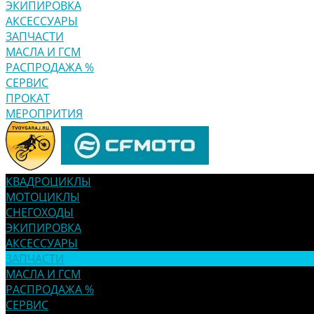
ЭКИПИРОВКА
АКСЕССУАРЫ
ЗАПЧАСТИ
МАСЛА И ГСМ
РАСПРОДАЖА %
СЕРВИС
ПРОКАТ
МЕРОПРИТИЯ
КВАДРОЦИКЛЫ
МОТОЦИКЛЫ
СНЕГОХОДЫ
ЭКИПИРОВКА
АКСЕССУАРЫ
ЗАПЧАСТИ
МАСЛА И ГСМ
РАСПРОДАЖА %
СЕРВИС