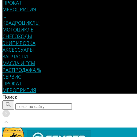
ПРОКАТ
МЕРОПРИТИЯ
...
КВАДРОЦИКЛЫ
МОТОЦИКЛЫ
СНЕГОХОДЫ
ЭКИПИРОВКА
АКСЕССУАРЫ
ЗАПЧАСТИ
МАСЛА И ГСМ
РАСПРОДАЖА %
СЕРВИС
ПРОКАТ
МЕРОПРИТИЯ
Поиск