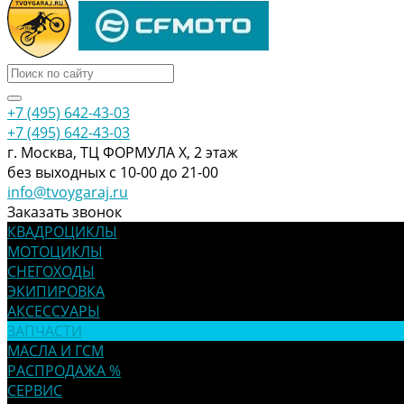
+7 (495) 642-43-03
+7 (495) 642-43-03
г. Москва, ТЦ ФОРМУЛА Х, 2 этаж
без выходных с 10-00 до 21-00
info@tvoygaraj.ru
Заказать звонок
КВАДРОЦИКЛЫ
МОТОЦИКЛЫ
СНЕГОХОДЫ
ЭКИПИРОВКА
АКСЕССУАРЫ
ЗАПЧАСТИ
МАСЛА И ГСМ
РАСПРОДАЖА %
СЕРВИС