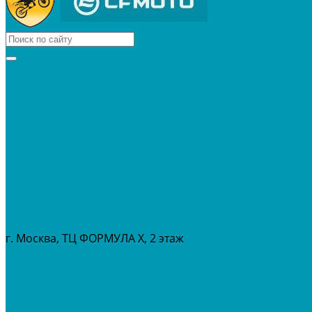
КВАДРОЦИКЛЫ
МОТОЦИКЛЫ
СНЕГОХОДЫ
ЭКИПИРОВКА
АКСЕССУАРЫ
ЗАПЧАСТИ
МАСЛА И ГСМ
РАСПРОДАЖА %
СЕРВИС
ПРОКАТ
МЕРОПРИТИЯ
г. Москва, ТЦ ФОРМУЛА Х, 2 этаж
+7 (495) 642-43-03
info@tvoygaraj.ru
Личный кабинет
Корзина