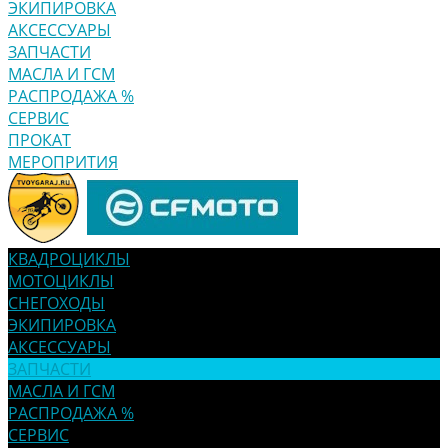
ЭКИПИРОВКА
АКСЕССУАРЫ
ЗАПЧАСТИ
МАСЛА И ГСМ
РАСПРОДАЖА %
СЕРВИС
ПРОКАТ
МЕРОПРИТИЯ
КВАДРОЦИКЛЫ
МОТОЦИКЛЫ
СНЕГОХОДЫ
ЭКИПИРОВКА
АКСЕССУАРЫ
ЗАПЧАСТИ
МАСЛА И ГСМ
РАСПРОДАЖА %
СЕРВИС