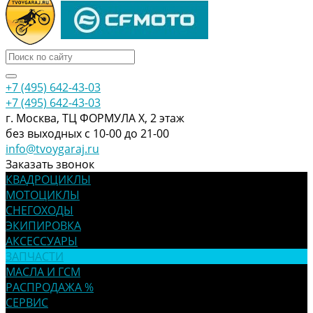
+7 (495) 642-43-03
+7 (495) 642-43-03
г. Москва, ТЦ ФОРМУЛА Х, 2 этаж
без выходных с 10-00 до 21-00
info@tvoygaraj.ru
Заказать звонок
КВАДРОЦИКЛЫ
МОТОЦИКЛЫ
СНЕГОХОДЫ
ЭКИПИРОВКА
АКСЕССУАРЫ
ЗАПЧАСТИ
МАСЛА И ГСМ
РАСПРОДАЖА %
СЕРВИС