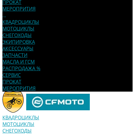
ПРОКАТ
МЕРОПРИТИЯ
...
КВАДРОЦИКЛЫ
МОТОЦИКЛЫ
СНЕГОХОДЫ
ЭКИПИРОВКА
АКСЕССУАРЫ
ЗАПЧАСТИ
МАСЛА И ГСМ
РАСПРОДАЖА %
СЕРВИС
ПРОКАТ
МЕРОПРИТИЯ
КВАДРОЦИКЛЫ
МОТОЦИКЛЫ
СНЕГОХОДЫ