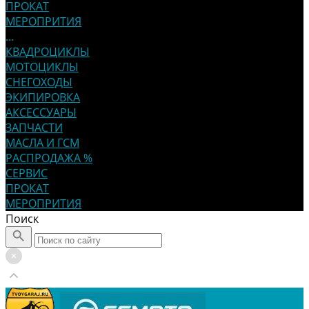
ПРОКАТ
МЕРОПРИТИЯ
...
КВАДРОЦИКЛЫ
МОТОЦИКЛЫ
СНЕГОХОДЫ
ЭКИПИРОВКА
АКСЕССУАРЫ
ЗАПЧАСТИ
МАСЛА И ГСМ
РАСПРОДАЖА %
СЕРВИС
ПРОКАТ
МЕРОПРИТИЯ
Поиск