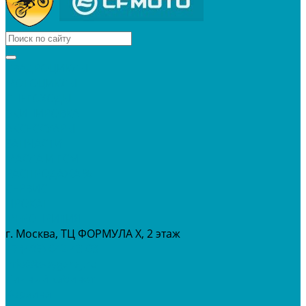
КВАДРОЦИКЛЫ
МОТОЦИКЛЫ
СНЕГОХОДЫ
ЭКИПИРОВКА
АКСЕССУАРЫ
ЗАПЧАСТИ
МАСЛА И ГСМ
РАСПРОДАЖА %
СЕРВИС
ПРОКАТ
МЕРОПРИТИЯ
г. Москва, ТЦ ФОРМУЛА Х, 2 этаж
+7 (495) 642-43-03
info@tvoygaraj.ru
Личный кабинет
Корзина