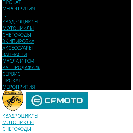
ПРОКАТ
МЕРОПРИТИЯ
...
КВАДРОЦИКЛЫ
МОТОЦИКЛЫ
СНЕГОХОДЫ
ЭКИПИРОВКА
АКСЕССУАРЫ
ЗАПЧАСТИ
МАСЛА И ГСМ
РАСПРОДАЖА %
СЕРВИС
ПРОКАТ
МЕРОПРИТИЯ
КВАДРОЦИКЛЫ
МОТОЦИКЛЫ
СНЕГОХОДЫ