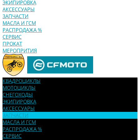
ЭКИПИРОВКА
АКСЕССУАРЫ
ЗАПЧАСТИ
МАСЛА И ГСМ
РАСПРОДАЖА %
СЕРВИС
ПРОКАТ
МЕРОПРИТИЯ
КВАДРОЦИКЛЫ
МОТОЦИКЛЫ
СНЕГОХОДЫ
ЭКИПИРОВКА
АКСЕССУАРЫ
ЗАПЧАСТИ
МАСЛА И ГСМ
РАСПРОДАЖА %
СЕРВИС