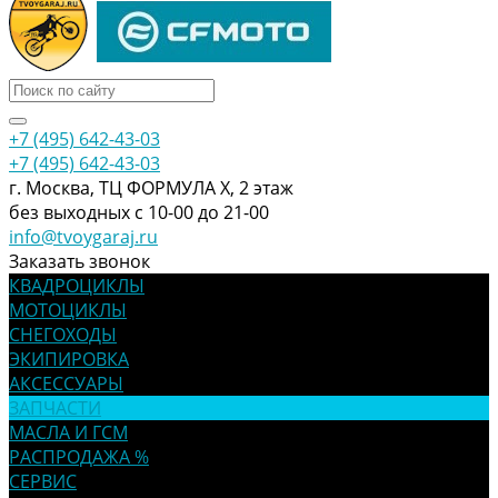
+7 (495) 642-43-03
+7 (495) 642-43-03
г. Москва, ТЦ ФОРМУЛА Х, 2 этаж
без выходных с 10-00 до 21-00
info@tvoygaraj.ru
Заказать звонок
КВАДРОЦИКЛЫ
МОТОЦИКЛЫ
СНЕГОХОДЫ
ЭКИПИРОВКА
АКСЕССУАРЫ
ЗАПЧАСТИ
МАСЛА И ГСМ
РАСПРОДАЖА %
СЕРВИС