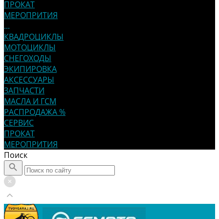
ПРОКАТ
МЕРОПРИТИЯ
...
КВАДРОЦИКЛЫ
МОТОЦИКЛЫ
СНЕГОХОДЫ
ЭКИПИРОВКА
АКСЕССУАРЫ
ЗАПЧАСТИ
МАСЛА И ГСМ
РАСПРОДАЖА %
СЕРВИС
ПРОКАТ
МЕРОПРИТИЯ
Поиск