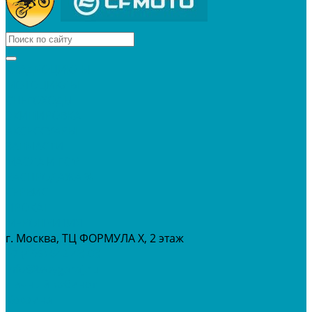
КВАДРОЦИКЛЫ
МОТОЦИКЛЫ
СНЕГОХОДЫ
ЭКИПИРОВКА
АКСЕССУАРЫ
ЗАПЧАСТИ
МАСЛА И ГСМ
РАСПРОДАЖА %
СЕРВИС
ПРОКАТ
МЕРОПРИТИЯ
г. Москва, ТЦ ФОРМУЛА Х, 2 этаж
+7 (495) 642-43-03
info@tvoygaraj.ru
Личный кабинет
Корзина