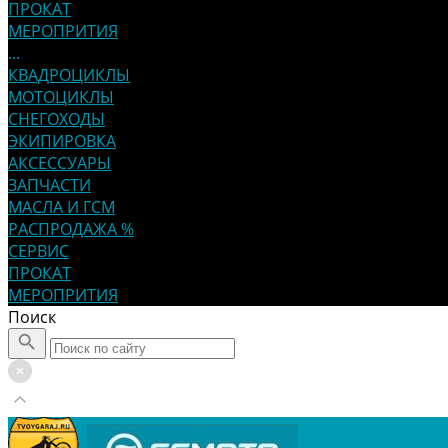
ПРОКАТ
МЕРОПРИТИЯ
...
КВАДРОЦИКЛЫ
МОТОЦИКЛЫ
СНЕГОХОДЫ
ЭКИПИРОВКА
АКСЕССУАРЫ
ЗАПЧАСТИ
МАСЛА И ГСМ
РАСПРОДАЖА %
СЕРВИС
ПРОКАТ
МЕРОПРИТИЯ
Поиск