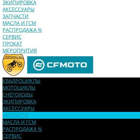
ЭКИПИРОВКА
АКСЕССУАРЫ
ЗАПЧАСТИ
МАСЛА И ГСМ
РАСПРОДАЖА %
СЕРВИС
ПРОКАТ
МЕРОПРИТИЯ
КВАДРОЦИКЛЫ
МОТОЦИКЛЫ
СНЕГОХОДЫ
ЭКИПИРОВКА
АКСЕССУАРЫ
ЗАПЧАСТИ
МАСЛА И ГСМ
РАСПРОДАЖА %
СЕРВИС