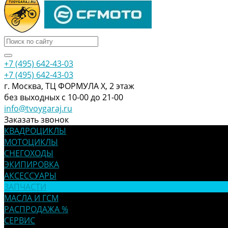
+7 (495) 642-43-03
+7 (495) 642-43-03
г. Москва, ТЦ ФОРМУЛА Х, 2 этаж
без выходных с 10-00 до 21-00
info@tvoygaraj.ru
Заказать звонок
КВАДРОЦИКЛЫ
МОТОЦИКЛЫ
СНЕГОХОДЫ
ЭКИПИРОВКА
АКСЕССУАРЫ
ЗАПЧАСТИ
МАСЛА И ГСМ
РАСПРОДАЖА %
СЕРВИС