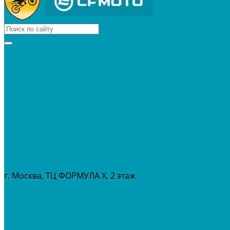
КВАДРОЦИКЛЫ
МОТОЦИКЛЫ
СНЕГОХОДЫ
ЭКИПИРОВКА
АКСЕССУАРЫ
ЗАПЧАСТИ
МАСЛА И ГСМ
РАСПРОДАЖА %
СЕРВИС
ПРОКАТ
МЕРОПРИТИЯ
г. Москва, ТЦ ФОРМУЛА Х, 2 этаж
+7 (495) 642-43-03
info@tvoygaraj.ru
Личный кабинет
Корзина