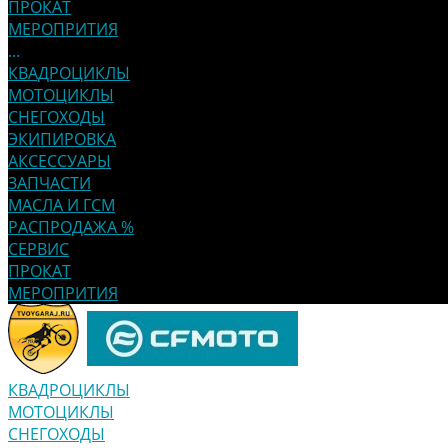
ПРОКАТ
МЕРОПРИТИЯ
...
КВАДРОЦИКЛЫ
МОТОЦИКЛЫ
СНЕГОХОДЫ
ЭКИПИРОВКА
АКСЕССУАРЫ
ЗАПЧАСТИ
МАСЛА И ГСМ
РАСПРОДАЖА %
СЕРВИС
ПРОКАТ
МЕРОПРИТИЯ
КВАДРОЦИКЛЫ
МОТОЦИКЛЫ
СНЕГОХОДЫ