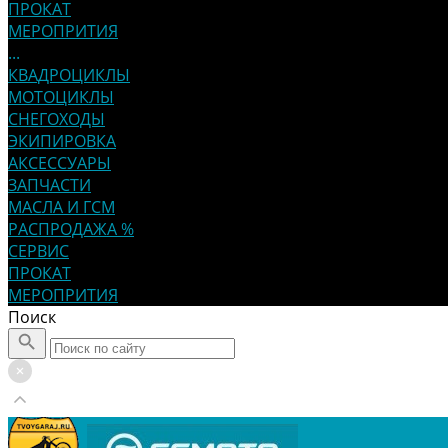
ПРОКАТ
МЕРОПРИТИЯ
...
КВАДРОЦИКЛЫ
МОТОЦИКЛЫ
СНЕГОХОДЫ
ЭКИПИРОВКА
АКСЕССУАРЫ
ЗАПЧАСТИ
МАСЛА И ГСМ
РАСПРОДАЖА %
СЕРВИС
ПРОКАТ
МЕРОПРИТИЯ
Поиск