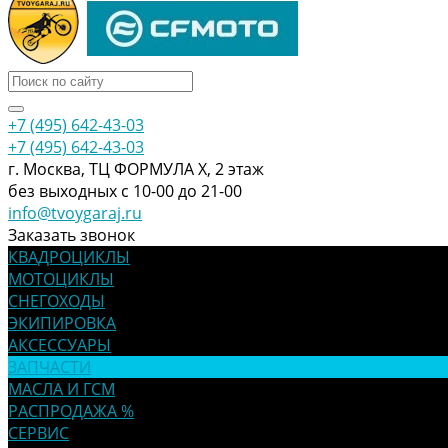
+7 (495) 642-43-03
+7 (495) 642-43-03
г. Москва, ТЦ ФОРМУЛА Х, 2 этаж
без выходных с 10-00 до 21-00
info@tvoygaraj.ru
Заказать звонок
КВАДРОЦИКЛЫ
МОТОЦИКЛЫ
СНЕГОХОДЫ
ЭКИПИРОВКА
АКСЕССУАРЫ
ЗАПЧАСТИ
МАСЛА И ГСМ
РАСПРОДАЖА %
СЕРВИС