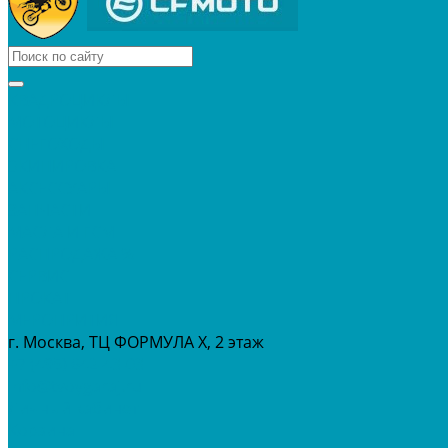
КВАДРОЦИКЛЫ
МОТОЦИКЛЫ
СНЕГОХОДЫ
ЭКИПИРОВКА
АКСЕССУАРЫ
ЗАПЧАСТИ
МАСЛА И ГСМ
РАСПРОДАЖА %
СЕРВИС
ПРОКАТ
МЕРОПРИТИЯ
г. Москва, ТЦ ФОРМУЛА Х, 2 этаж
+7 (495) 642-43-03
info@tvoygaraj.ru
Личный кабинет
Корзина