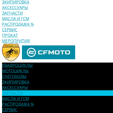
ЭКИПИРОВКА
АКСЕССУАРЫ
ЗАПЧАСТИ
МАСЛА И ГСМ
РАСПРОДАЖА %
СЕРВИС
ПРОКАТ
МЕРОПРИТИЯ
КВАДРОЦИКЛЫ
МОТОЦИКЛЫ
СНЕГОХОДЫ
ЭКИПИРОВКА
АКСЕССУАРЫ
ЗАПЧАСТИ
МАСЛА И ГСМ
РАСПРОДАЖА %
СЕРВИС