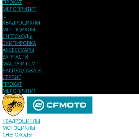
ПРОКАТ
МЕРОПРИТИЯ
...
КВАДРОЦИКЛЫ
МОТОЦИКЛЫ
СНЕГОХОДЫ
ЭКИПИРОВКА
АКСЕССУАРЫ
ЗАПЧАСТИ
МАСЛА И ГСМ
РАСПРОДАЖА %
СЕРВИС
ПРОКАТ
МЕРОПРИТИЯ
КВАДРОЦИКЛЫ
МОТОЦИКЛЫ
СНЕГОХОДЫ