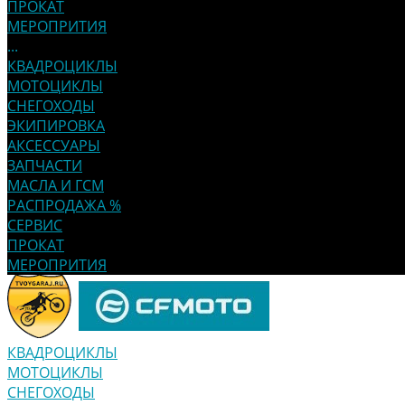
ПРОКАТ
МЕРОПРИТИЯ
...
КВАДРОЦИКЛЫ
МОТОЦИКЛЫ
СНЕГОХОДЫ
ЭКИПИРОВКА
АКСЕССУАРЫ
ЗАПЧАСТИ
МАСЛА И ГСМ
РАСПРОДАЖА %
СЕРВИС
ПРОКАТ
МЕРОПРИТИЯ
КВАДРОЦИКЛЫ
МОТОЦИКЛЫ
СНЕГОХОДЫ