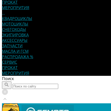
ПРОКАТ
МЕРОПРИТИЯ
...
КВАДРОЦИКЛЫ
МОТОЦИКЛЫ
СНЕГОХОДЫ
ЭКИПИРОВКА
АКСЕССУАРЫ
ЗАПЧАСТИ
МАСЛА И ГСМ
РАСПРОДАЖА %
СЕРВИС
ПРОКАТ
МЕРОПРИТИЯ
Поиск