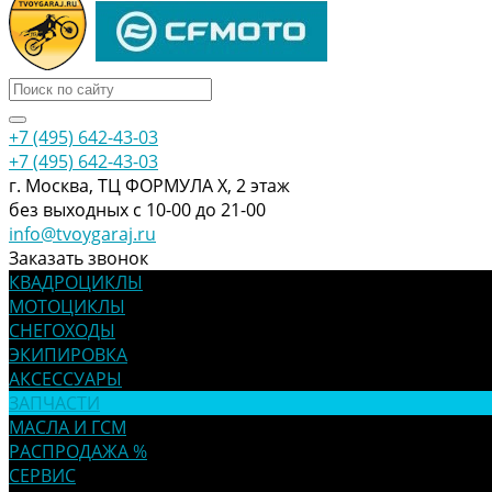
+7 (495) 642-43-03
+7 (495) 642-43-03
г. Москва, ТЦ ФОРМУЛА Х, 2 этаж
без выходных с 10-00 до 21-00
info@tvoygaraj.ru
Заказать звонок
КВАДРОЦИКЛЫ
МОТОЦИКЛЫ
СНЕГОХОДЫ
ЭКИПИРОВКА
АКСЕССУАРЫ
ЗАПЧАСТИ
МАСЛА И ГСМ
РАСПРОДАЖА %
СЕРВИС