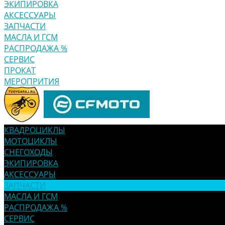
ЭКИПИРОВКА
АКСЕССУАРЫ
ЗАПЧАСТИ
МАСЛА И ГСМ
РАСПРОДАЖА %
СЕРВИС
ПРОКАТ
МЕРОПРИТИЯ
КВАДРОЦИКЛЫ
МОТОЦИКЛЫ
СНЕГОХОДЫ
ЭКИПИРОВКА
АКСЕССУАРЫ
ЗАПЧАСТИ
МАСЛА И ГСМ
РАСПРОДАЖА %
СЕРВИС