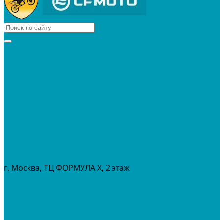
КВАДРОЦИКЛЫ
МОТОЦИКЛЫ
СНЕГОХОДЫ
ЭКИПИРОВКА
АКСЕССУАРЫ
ЗАПЧАСТИ
МАСЛА И ГСМ
РАСПРОДАЖА %
СЕРВИС
ПРОКАТ
МЕРОПРИТИЯ
г. Москва, ТЦ ФОРМУЛА Х, 2 этаж
+7 (495) 642-43-03
info@tvoygaraj.ru
Личный кабинет
Корзина