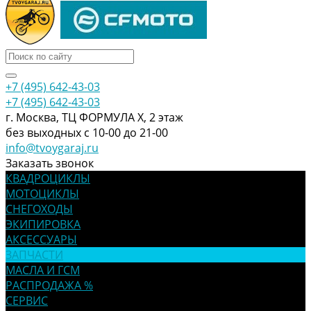
+7 (495) 642-43-03
+7 (495) 642-43-03
г. Москва, ТЦ ФОРМУЛА Х, 2 этаж
без выходных с 10-00 до 21-00
info@tvoygaraj.ru
Заказать звонок
КВАДРОЦИКЛЫ
МОТОЦИКЛЫ
СНЕГОХОДЫ
ЭКИПИРОВКА
АКСЕССУАРЫ
ЗАПЧАСТИ
МАСЛА И ГСМ
РАСПРОДАЖА %
СЕРВИС