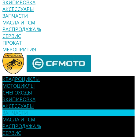
ЭКИПИРОВКА
АКСЕССУАРЫ
ЗАПЧАСТИ
МАСЛА И ГСМ
РАСПРОДАЖА %
СЕРВИС
ПРОКАТ
МЕРОПРИТИЯ
КВАДРОЦИКЛЫ
МОТОЦИКЛЫ
СНЕГОХОДЫ
ЭКИПИРОВКА
АКСЕССУАРЫ
ЗАПЧАСТИ
МАСЛА И ГСМ
РАСПРОДАЖА %
СЕРВИС