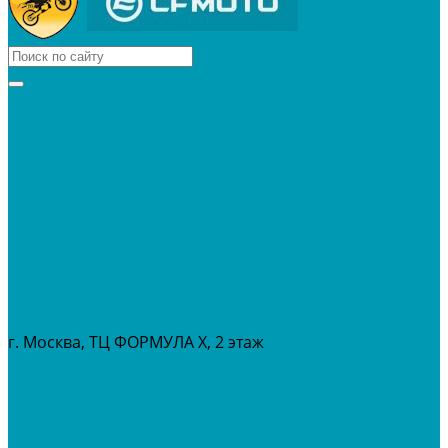
КВАДРОЦИКЛЫ
МОТОЦИКЛЫ
СНЕГОХОДЫ
ЭКИПИРОВКА
АКСЕССУАРЫ
ЗАПЧАСТИ
МАСЛА И ГСМ
РАСПРОДАЖА %
СЕРВИС
ПРОКАТ
МЕРОПРИТИЯ
г. Москва, ТЦ ФОРМУЛА Х, 2 этаж
+7 (495) 642-43-03
info@tvoygaraj.ru
Личный кабинет
Корзина