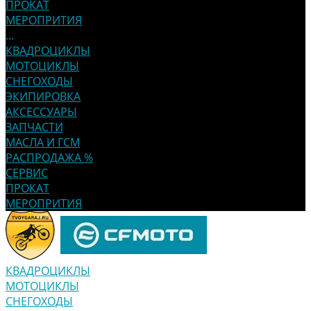
ПРОКАТ
МЕРОПРИТИЯ
...
КВАДРОЦИКЛЫ
МОТОЦИКЛЫ
СНЕГОХОДЫ
ЭКИПИРОВКА
АКСЕССУАРЫ
ЗАПЧАСТИ
МАСЛА И ГСМ
РАСПРОДАЖА %
СЕРВИС
ПРОКАТ
МЕРОПРИТИЯ
КВАДРОЦИКЛЫ
МОТОЦИКЛЫ
СНЕГОХОДЫ