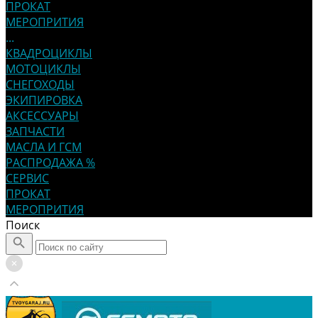
ПРОКАТ
МЕРОПРИТИЯ
...
КВАДРОЦИКЛЫ
МОТОЦИКЛЫ
СНЕГОХОДЫ
ЭКИПИРОВКА
АКСЕССУАРЫ
ЗАПЧАСТИ
МАСЛА И ГСМ
РАСПРОДАЖА %
СЕРВИС
ПРОКАТ
МЕРОПРИТИЯ
Поиск