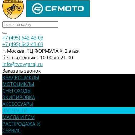
+7 (495) 642-43-03
+7 (495) 642-43-03
г. Москва, ТЦ ФОРМУЛА Х, 2 этаж
без выходных с 10-00 до 21-00
info@tvoygaraj.ru
Заказать звонок
КВАДРОЦИКЛЫ
МОТОЦИКЛЫ
СНЕГОХОДЫ
ЭКИПИРОВКА
АКСЕССУАРЫ
ЗАПЧАСТИ
МАСЛА И ГСМ
РАСПРОДАЖА %
СЕРВИС