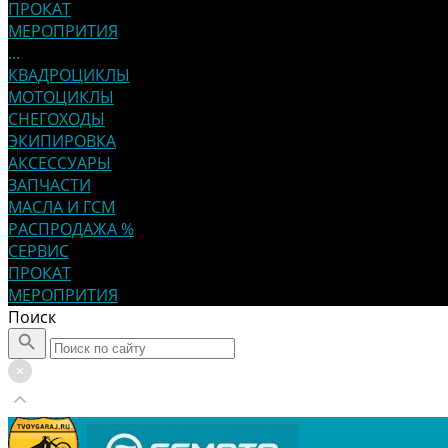
ПРОКАТ
МЕРОПРИТИЯ
...
КВАДРОЦИКЛЫ
МОТОЦИКЛЫ
СНЕГОХОДЫ
ЭКИПИРОВКА
АКСЕССУАРЫ
ЗАПЧАСТИ
МАСЛА И ГСМ
РАСПРОДАЖА %
СЕРВИС
ПРОКАТ
МЕРОПРИТИЯ
Поиск