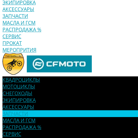
ЭКИПИРОВКА
АКСЕССУАРЫ
ЗАПЧАСТИ
МАСЛА И ГСМ
РАСПРОДАЖА %
СЕРВИС
ПРОКАТ
МЕРОПРИТИЯ
КВАДРОЦИКЛЫ
МОТОЦИКЛЫ
СНЕГОХОДЫ
ЭКИПИРОВКА
АКСЕССУАРЫ
ЗАПЧАСТИ
МАСЛА И ГСМ
РАСПРОДАЖА %
СЕРВИС