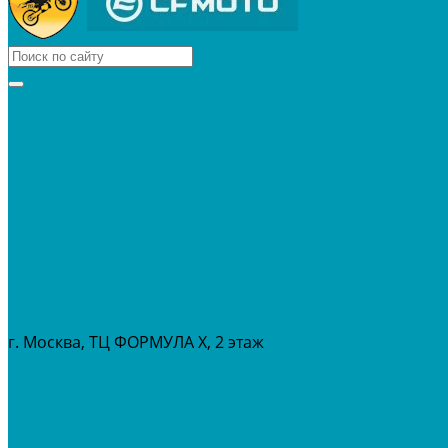
КВАДРОЦИКЛЫ
МОТОЦИКЛЫ
СНЕГОХОДЫ
ЭКИПИРОВКА
АКСЕССУАРЫ
ЗАПЧАСТИ
МАСЛА И ГСМ
РАСПРОДАЖА %
СЕРВИС
ПРОКАТ
МЕРОПРИТИЯ
г. Москва, ТЦ ФОРМУЛА Х, 2 этаж
+7 (495) 642-43-03
info@tvoygaraj.ru
Личный кабинет
Корзина