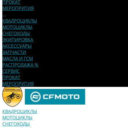
ПРОКАТ
МЕРОПРИТИЯ
...
КВАДРОЦИКЛЫ
МОТОЦИКЛЫ
СНЕГОХОДЫ
ЭКИПИРОВКА
АКСЕССУАРЫ
ЗАПЧАСТИ
МАСЛА И ГСМ
РАСПРОДАЖА %
СЕРВИС
ПРОКАТ
МЕРОПРИТИЯ
КВАДРОЦИКЛЫ
МОТОЦИКЛЫ
СНЕГОХОДЫ