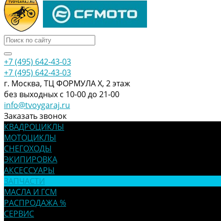
+7 (495) 642-43-03
+7 (495) 642-43-03
г. Москва, ТЦ ФОРМУЛА Х, 2 этаж
без выходных с 10-00 до 21-00
info@tvoygaraj.ru
Заказать звонок
КВАДРОЦИКЛЫ
МОТОЦИКЛЫ
СНЕГОХОДЫ
ЭКИПИРОВКА
АКСЕССУАРЫ
ЗАПЧАСТИ
МАСЛА И ГСМ
РАСПРОДАЖА %
СЕРВИС