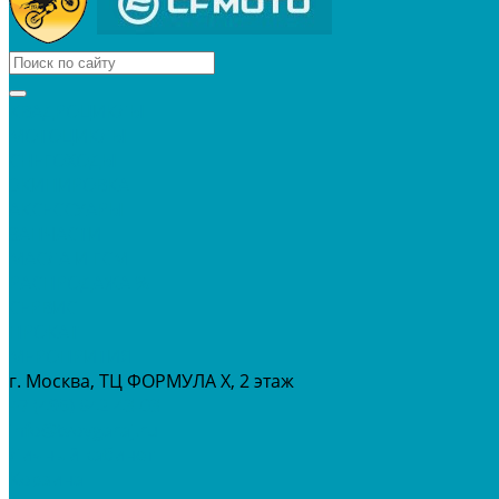
КВАДРОЦИКЛЫ
МОТОЦИКЛЫ
СНЕГОХОДЫ
ЭКИПИРОВКА
АКСЕССУАРЫ
ЗАПЧАСТИ
МАСЛА И ГСМ
РАСПРОДАЖА %
СЕРВИС
ПРОКАТ
МЕРОПРИТИЯ
г. Москва, ТЦ ФОРМУЛА Х, 2 этаж
+7 (495) 642-43-03
info@tvoygaraj.ru
Личный кабинет
Корзина