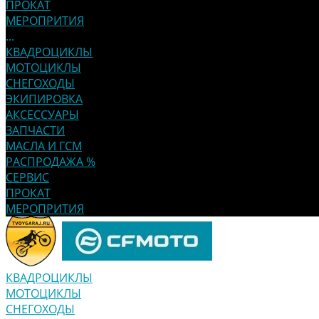
ПРОКАТ
МЕРОПРИТИЯ
...
КВАДРОЦИКЛЫ
МОТОЦИКЛЫ
СНЕГОХОДЫ
ЭКИПИРОВКА
АКСЕССУАРЫ
ЗАПЧАСТИ
МАСЛА И ГСМ
РАСПРОДАЖА %
СЕРВИС
ПРОКАТ
МЕРОПРИТИЯ
КВАДРОЦИКЛЫ
МОТОЦИКЛЫ
СНЕГОХОДЫ