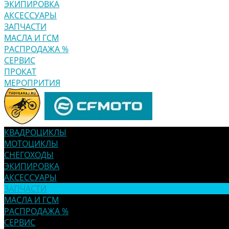
ЭКИПИРОВКА
АКСЕССУАРЫ
ЗАПЧАСТИ
МАСЛА И ГСМ
РАСПРОДАЖА %
СЕРВИС
ПРОКАТ
МЕРОПРИТИЯ
КВАДРОЦИКЛЫ
МОТОЦИКЛЫ
СНЕГОХОДЫ
ЭКИПИРОВКА
АКСЕССУАРЫ
ЗАПЧАСТИ
МАСЛА И ГСМ
РАСПРОДАЖА %
СЕРВИС