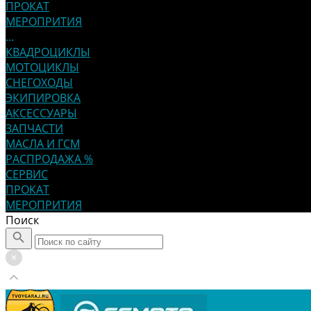
ПРОКАТ
МЕРОПРИТИЯ
...
КВАДРОЦИКЛЫ
МОТОЦИКЛЫ
СНЕГОХОДЫ
ЭКИПИРОВКА
АКСЕССУАРЫ
ЗАПЧАСТИ
МАСЛА И ГСМ
РАСПРОДАЖА %
СЕРВИС
ПРОКАТ
МЕРОПРИТИЯ
Поиск