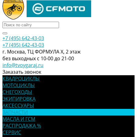
+7 (495) 642-43-03
+7 (495) 642-43-03
г. Москва, ТЦ ФОРМУЛА Х, 2 этаж
без выходных с 10-00 до 21-00
info@tvoygaraj.ru
Заказать звонок
КВАДРОЦИКЛЫ
МОТОЦИКЛЫ
СНЕГОХОДЫ
ЭКИПИРОВКА
АКСЕССУАРЫ
ЗАПЧАСТИ
МАСЛА И ГСМ
РАСПРОДАЖА %
СЕРВИС