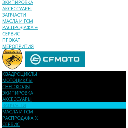
ЭКИПИРОВКА
АКСЕССУАРЫ
ЗАПЧАСТИ
МАСЛА И ГСМ
РАСПРОДАЖА %
СЕРВИС
ПРОКАТ
МЕРОПРИТИЯ
КВАДРОЦИКЛЫ
МОТОЦИКЛЫ
СНЕГОХОДЫ
ЭКИПИРОВКА
АКСЕССУАРЫ
ЗАПЧАСТИ
МАСЛА И ГСМ
РАСПРОДАЖА %
СЕРВИС