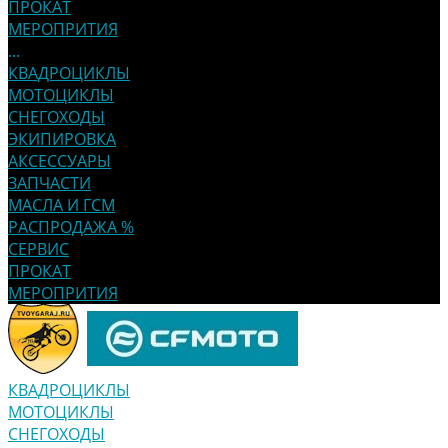
ПРОКАТ
МЕРОПРИТИЯ
...
КВАДРОЦИКЛЫ
МОТОЦИКЛЫ
СНЕГОХОДЫ
ЭКИПИРОВКА
АКСЕССУАРЫ
ЗАПЧАСТИ
МАСЛА И ГСМ
РАСПРОДАЖА %
СЕРВИС
ПРОКАТ
МЕРОПРИТИЯ
КВАДРОЦИКЛЫ
МОТОЦИКЛЫ
СНЕГОХОДЫ