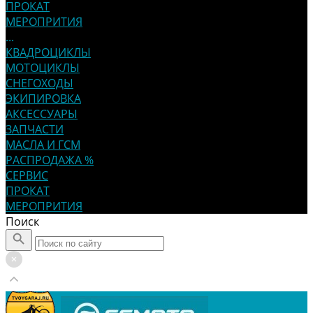
ПРОКАТ
МЕРОПРИТИЯ
...
КВАДРОЦИКЛЫ
МОТОЦИКЛЫ
СНЕГОХОДЫ
ЭКИПИРОВКА
АКСЕССУАРЫ
ЗАПЧАСТИ
МАСЛА И ГСМ
РАСПРОДАЖА %
СЕРВИС
ПРОКАТ
МЕРОПРИТИЯ
Поиск