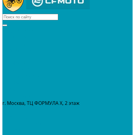
КВАДРОЦИКЛЫ
МОТОЦИКЛЫ
СНЕГОХОДЫ
ЭКИПИРОВКА
АКСЕССУАРЫ
ЗАПЧАСТИ
МАСЛА И ГСМ
РАСПРОДАЖА %
СЕРВИС
ПРОКАТ
МЕРОПРИТИЯ
г. Москва, ТЦ ФОРМУЛА Х, 2 этаж
+7 (495) 642-43-03
info@tvoygaraj.ru
Личный кабинет
Корзина