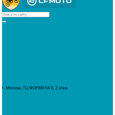
КВАДРОЦИКЛЫ
МОТОЦИКЛЫ
СНЕГОХОДЫ
ЭКИПИРОВКА
АКСЕССУАРЫ
ЗАПЧАСТИ
МАСЛА И ГСМ
РАСПРОДАЖА %
СЕРВИС
ПРОКАТ
МЕРОПРИТИЯ
г. Москва, ТЦ ФОРМУЛА Х, 2 этаж
+7 (495) 642-43-03
info@tvoygaraj.ru
Личный кабинет
Корзина