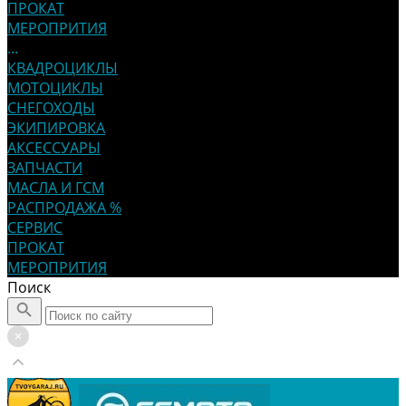
ПРОКАТ
МЕРОПРИТИЯ
...
КВАДРОЦИКЛЫ
МОТОЦИКЛЫ
СНЕГОХОДЫ
ЭКИПИРОВКА
АКСЕССУАРЫ
ЗАПЧАСТИ
МАСЛА И ГСМ
РАСПРОДАЖА %
СЕРВИС
ПРОКАТ
МЕРОПРИТИЯ
Поиск