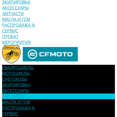
ЭКИПИРОВКА
АКСЕССУАРЫ
ЗАПЧАСТИ
МАСЛА И ГСМ
РАСПРОДАЖА %
СЕРВИС
ПРОКАТ
МЕРОПРИТИЯ
КВАДРОЦИКЛЫ
МОТОЦИКЛЫ
СНЕГОХОДЫ
ЭКИПИРОВКА
АКСЕССУАРЫ
ЗАПЧАСТИ
МАСЛА И ГСМ
РАСПРОДАЖА %
СЕРВИС