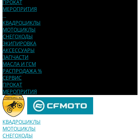
ПРОКАТ
МЕРОПРИТИЯ
...
КВАДРОЦИКЛЫ
МОТОЦИКЛЫ
СНЕГОХОДЫ
ЭКИПИРОВКА
АКСЕССУАРЫ
ЗАПЧАСТИ
МАСЛА И ГСМ
РАСПРОДАЖА %
СЕРВИС
ПРОКАТ
МЕРОПРИТИЯ
КВАДРОЦИКЛЫ
МОТОЦИКЛЫ
СНЕГОХОДЫ