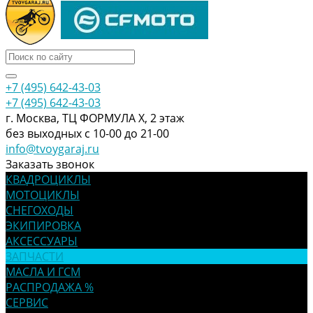
+7 (495) 642-43-03
+7 (495) 642-43-03
г. Москва, ТЦ ФОРМУЛА Х, 2 этаж
без выходных с 10-00 до 21-00
info@tvoygaraj.ru
Заказать звонок
КВАДРОЦИКЛЫ
МОТОЦИКЛЫ
СНЕГОХОДЫ
ЭКИПИРОВКА
АКСЕССУАРЫ
ЗАПЧАСТИ
МАСЛА И ГСМ
РАСПРОДАЖА %
СЕРВИС