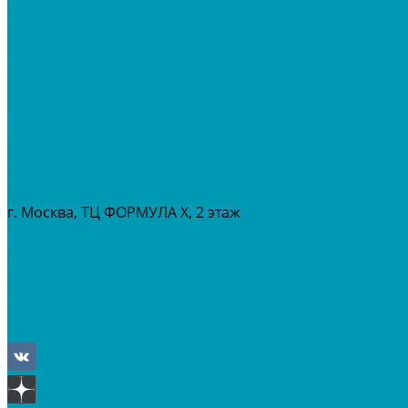
МОТОЦИКЛЫ
СНЕГОХОДЫ
ЭКИПИРОВКА
АКСЕССУАРЫ
ЗАПЧАСТИ
МАСЛА И ГСМ
РАСПРОДАЖА %
СЕРВИС
ПРОКАТ
МЕРОПРИТИЯ
г. Москва, ТЦ ФОРМУЛА Х, 2 этаж
+7 (495) 642-43-03
info@tvoygaraj.ru
Личный кабинет
Корзина
Отложенные
Сравнение товаров