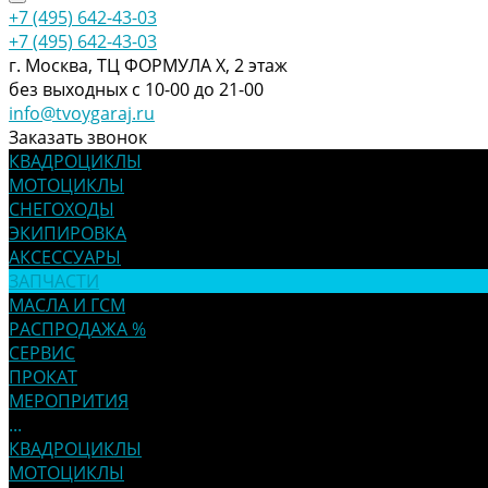
+7 (495) 642-43-03
+7 (495) 642-43-03
г. Москва, ТЦ ФОРМУЛА Х, 2 этаж
без выходных с 10-00 до 21-00
info@tvoygaraj.ru
Заказать звонок
КВАДРОЦИКЛЫ
МОТОЦИКЛЫ
СНЕГОХОДЫ
ЭКИПИРОВКА
АКСЕССУАРЫ
ЗАПЧАСТИ
МАСЛА И ГСМ
РАСПРОДАЖА %
СЕРВИС
ПРОКАТ
МЕРОПРИТИЯ
...
КВАДРОЦИКЛЫ
МОТОЦИКЛЫ