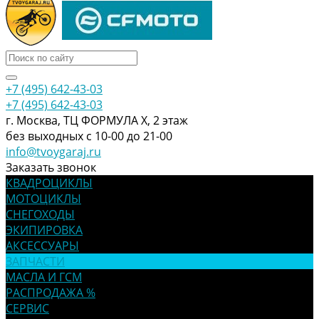
+7 (495) 642-43-03
+7 (495) 642-43-03
г. Москва, ТЦ ФОРМУЛА Х, 2 этаж
без выходных с 10-00 до 21-00
info@tvoygaraj.ru
Заказать звонок
КВАДРОЦИКЛЫ
МОТОЦИКЛЫ
СНЕГОХОДЫ
ЭКИПИРОВКА
АКСЕССУАРЫ
ЗАПЧАСТИ
МАСЛА И ГСМ
РАСПРОДАЖА %
СЕРВИС