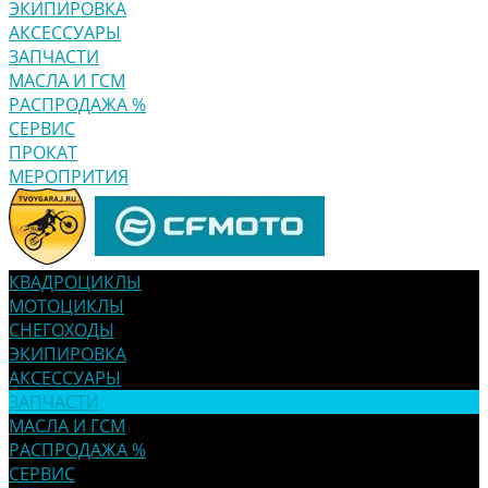
ЭКИПИРОВКА
АКСЕССУАРЫ
ЗАПЧАСТИ
МАСЛА И ГСМ
РАСПРОДАЖА %
СЕРВИС
ПРОКАТ
МЕРОПРИТИЯ
КВАДРОЦИКЛЫ
МОТОЦИКЛЫ
СНЕГОХОДЫ
ЭКИПИРОВКА
АКСЕССУАРЫ
ЗАПЧАСТИ
МАСЛА И ГСМ
РАСПРОДАЖА %
СЕРВИС