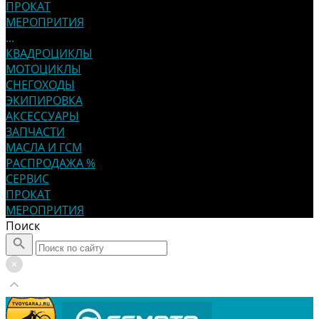
ПРОКАТ
МЕРОПРИТИЯ
...
КВАДРОЦИКЛЫ
МОТОЦИКЛЫ
СНЕГОХОДЫ
ЭКИПИРОВКА
АКСЕССУАРЫ
ЗАПЧАСТИ
МАСЛА И ГСМ
РАСПРОДАЖА %
СЕРВИС
ПРОКАТ
МЕРОПРИТИЯ
Поиск