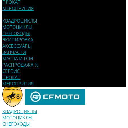
ПРОКАТ
МЕРОПРИТИЯ
...
КВАДРОЦИКЛЫ
МОТОЦИКЛЫ
СНЕГОХОДЫ
ЭКИПИРОВКА
АКСЕССУАРЫ
ЗАПЧАСТИ
МАСЛА И ГСМ
РАСПРОДАЖА %
СЕРВИС
ПРОКАТ
МЕРОПРИТИЯ
КВАДРОЦИКЛЫ
МОТОЦИКЛЫ
СНЕГОХОДЫ