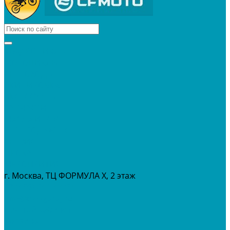
КВАДРОЦИКЛЫ
МОТОЦИКЛЫ
СНЕГОХОДЫ
ЭКИПИРОВКА
АКСЕССУАРЫ
ЗАПЧАСТИ
МАСЛА И ГСМ
РАСПРОДАЖА %
СЕРВИС
ПРОКАТ
МЕРОПРИТИЯ
г. Москва, ТЦ ФОРМУЛА Х, 2 этаж
+7 (495) 642-43-03
info@tvoygaraj.ru
Личный кабинет
Корзина