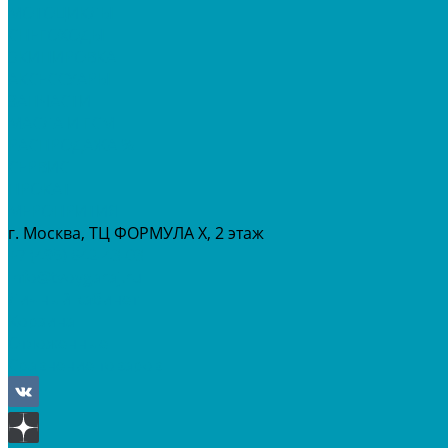
МОТОЦИКЛЫ
СНЕГОХОДЫ
ЭКИПИРОВКА
АКСЕССУАРЫ
ЗАПЧАСТИ
МАСЛА И ГСМ
РАСПРОДАЖА %
СЕРВИС
ПРОКАТ
МЕРОПРИТИЯ
г. Москва, ТЦ ФОРМУЛА Х, 2 этаж
+7 (495) 642-43-03
info@tvoygaraj.ru
Личный кабинет
Корзина
Отложенные
Сравнение товаров