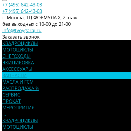
+7 (495) 642-43-03
+7 (495) 642-43-03
г. Москва, ТЦ ФОРМУЛА Х, 2 этаж
без выходных с 10-00 до 21-00
info@tvoygaraj.ru
Заказать звонок
КВАДРОЦИКЛЫ
МОТОЦИКЛЫ
СНЕГОХОДЫ
ЭКИПИРОВКА
АКСЕССУАРЫ
ЗАПЧАСТИ
МАСЛА И ГСМ
РАСПРОДАЖА %
СЕРВИС
ПРОКАТ
МЕРОПРИТИЯ
...
КВАДРОЦИКЛЫ
МОТОЦИКЛЫ