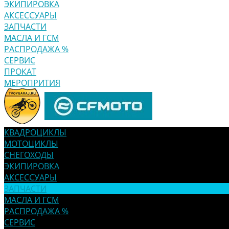
ЭКИПИРОВКА
АКСЕССУАРЫ
ЗАПЧАСТИ
МАСЛА И ГСМ
РАСПРОДАЖА %
СЕРВИС
ПРОКАТ
МЕРОПРИТИЯ
КВАДРОЦИКЛЫ
МОТОЦИКЛЫ
СНЕГОХОДЫ
ЭКИПИРОВКА
АКСЕССУАРЫ
ЗАПЧАСТИ
МАСЛА И ГСМ
РАСПРОДАЖА %
СЕРВИС