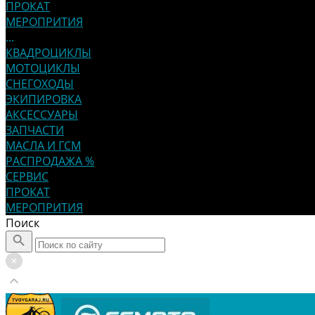
ПРОКАТ
МЕРОПРИТИЯ
...
КВАДРОЦИКЛЫ
МОТОЦИКЛЫ
СНЕГОХОДЫ
ЭКИПИРОВКА
АКСЕССУАРЫ
ЗАПЧАСТИ
МАСЛА И ГСМ
РАСПРОДАЖА %
СЕРВИС
ПРОКАТ
МЕРОПРИТИЯ
Поиск