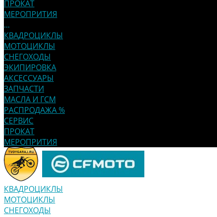
ПРОКАТ
МЕРОПРИТИЯ
...
КВАДРОЦИКЛЫ
МОТОЦИКЛЫ
СНЕГОХОДЫ
ЭКИПИРОВКА
АКСЕССУАРЫ
ЗАПЧАСТИ
МАСЛА И ГСМ
РАСПРОДАЖА %
СЕРВИС
ПРОКАТ
МЕРОПРИТИЯ
КВАДРОЦИКЛЫ
МОТОЦИКЛЫ
СНЕГОХОДЫ