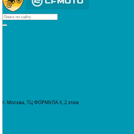
КВАДРОЦИКЛЫ
МОТОЦИКЛЫ
СНЕГОХОДЫ
ЭКИПИРОВКА
АКСЕССУАРЫ
ЗАПЧАСТИ
МАСЛА И ГСМ
РАСПРОДАЖА %
СЕРВИС
ПРОКАТ
МЕРОПРИТИЯ
г. Москва, ТЦ ФОРМУЛА Х, 2 этаж
+7 (495) 642-43-03
info@tvoygaraj.ru
Личный кабинет
Корзина