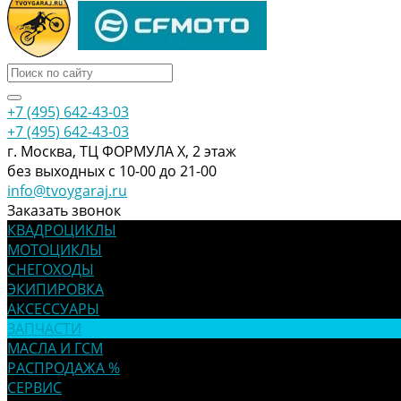
+7 (495) 642-43-03
+7 (495) 642-43-03
г. Москва, ТЦ ФОРМУЛА Х, 2 этаж
без выходных с 10-00 до 21-00
info@tvoygaraj.ru
Заказать звонок
КВАДРОЦИКЛЫ
МОТОЦИКЛЫ
СНЕГОХОДЫ
ЭКИПИРОВКА
АКСЕССУАРЫ
ЗАПЧАСТИ
МАСЛА И ГСМ
РАСПРОДАЖА %
СЕРВИС