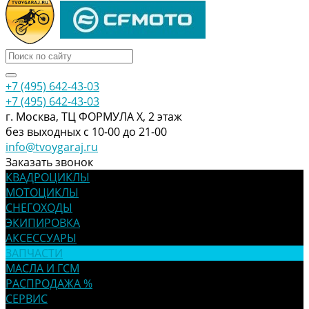
+7 (495) 642-43-03
+7 (495) 642-43-03
г. Москва, ТЦ ФОРМУЛА Х, 2 этаж
без выходных с 10-00 до 21-00
info@tvoygaraj.ru
Заказать звонок
КВАДРОЦИКЛЫ
МОТОЦИКЛЫ
СНЕГОХОДЫ
ЭКИПИРОВКА
АКСЕССУАРЫ
ЗАПЧАСТИ
МАСЛА И ГСМ
РАСПРОДАЖА %
СЕРВИС