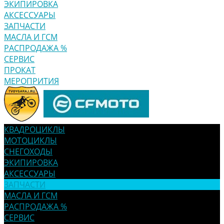
ЭКИПИРОВКА
АКСЕССУАРЫ
ЗАПЧАСТИ
МАСЛА И ГСМ
РАСПРОДАЖА %
СЕРВИС
ПРОКАТ
МЕРОПРИТИЯ
КВАДРОЦИКЛЫ
МОТОЦИКЛЫ
СНЕГОХОДЫ
ЭКИПИРОВКА
АКСЕССУАРЫ
ЗАПЧАСТИ
МАСЛА И ГСМ
РАСПРОДАЖА %
СЕРВИС