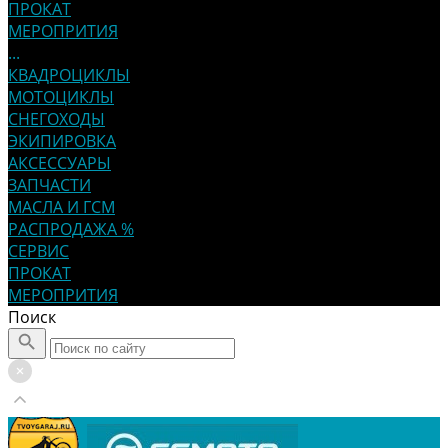
ПРОКАТ
МЕРОПРИТИЯ
...
КВАДРОЦИКЛЫ
МОТОЦИКЛЫ
СНЕГОХОДЫ
ЭКИПИРОВКА
АКСЕССУАРЫ
ЗАПЧАСТИ
МАСЛА И ГСМ
РАСПРОДАЖА %
СЕРВИС
ПРОКАТ
МЕРОПРИТИЯ
Поиск