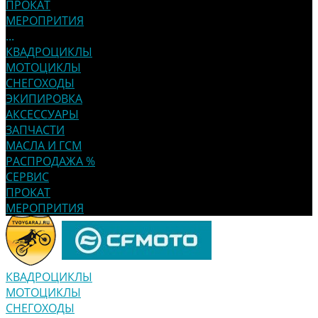
ПРОКАТ
МЕРОПРИТИЯ
...
КВАДРОЦИКЛЫ
МОТОЦИКЛЫ
СНЕГОХОДЫ
ЭКИПИРОВКА
АКСЕССУАРЫ
ЗАПЧАСТИ
МАСЛА И ГСМ
РАСПРОДАЖА %
СЕРВИС
ПРОКАТ
МЕРОПРИТИЯ
КВАДРОЦИКЛЫ
МОТОЦИКЛЫ
СНЕГОХОДЫ