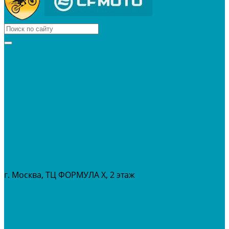
КВАДРОЦИКЛЫ
МОТОЦИКЛЫ
СНЕГОХОДЫ
ЭКИПИРОВКА
АКСЕССУАРЫ
ЗАПЧАСТИ
МАСЛА И ГСМ
РАСПРОДАЖА %
СЕРВИС
ПРОКАТ
МЕРОПРИТИЯ
г. Москва, ТЦ ФОРМУЛА Х, 2 этаж
+7 (495) 642-43-03
info@tvoygaraj.ru
Личный кабинет
Корзина