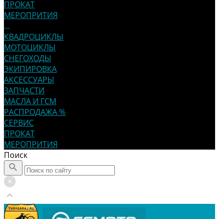
ПРОКАТ
МЕРОПРИТИЯ
...
КВАДРОЦИКЛЫ
МОТОЦИКЛЫ
СНЕГОХОДЫ
ЭКИПИРОВКА
АКСЕССУАРЫ
ЗАПЧАСТИ
МАСЛА И ГСМ
РАСПРОДАЖА %
СЕРВИС
ПРОКАТ
МЕРОПРИТИЯ
Поиск