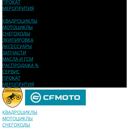
ПРОКАТ
МЕРОПРИТИЯ
...
КВАДРОЦИКЛЫ
МОТОЦИКЛЫ
СНЕГОХОДЫ
ЭКИПИРОВКА
АКСЕССУАРЫ
ЗАПЧАСТИ
МАСЛА И ГСМ
РАСПРОДАЖА %
СЕРВИС
ПРОКАТ
МЕРОПРИТИЯ
КВАДРОЦИКЛЫ
МОТОЦИКЛЫ
СНЕГОХОДЫ