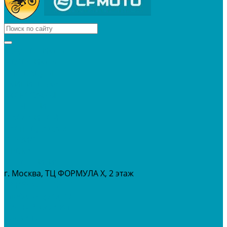
КВАДРОЦИКЛЫ
МОТОЦИКЛЫ
СНЕГОХОДЫ
ЭКИПИРОВКА
АКСЕССУАРЫ
ЗАПЧАСТИ
МАСЛА И ГСМ
РАСПРОДАЖА %
СЕРВИС
ПРОКАТ
МЕРОПРИТИЯ
г. Москва, ТЦ ФОРМУЛА Х, 2 этаж
+7 (495) 642-43-03
info@tvoygaraj.ru
Личный кабинет
Корзина