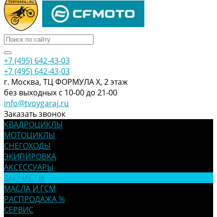
+7 (495) 642-43-03
+7 (495) 642-43-03
г. Москва, ТЦ ФОРМУЛА Х, 2 этаж
без выходных с 10-00 до 21-00
info@tvoygaraj.ru
Заказать звонок
КВАДРОЦИКЛЫ
МОТОЦИКЛЫ
СНЕГОХОДЫ
ЭКИПИРОВКА
АКСЕССУАРЫ
ЗАПЧАСТИ
МАСЛА И ГСМ
РАСПРОДАЖА %
СЕРВИС