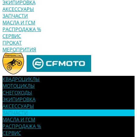
ЭКИПИРОВКА
АКСЕССУАРЫ
ЗАПЧАСТИ
МАСЛА И ГСМ
РАСПРОДАЖА %
СЕРВИС
ПРОКАТ
МЕРОПРИТИЯ
КВАДРОЦИКЛЫ
МОТОЦИКЛЫ
СНЕГОХОДЫ
ЭКИПИРОВКА
АКСЕССУАРЫ
ЗАПЧАСТИ
МАСЛА И ГСМ
РАСПРОДАЖА %
СЕРВИС