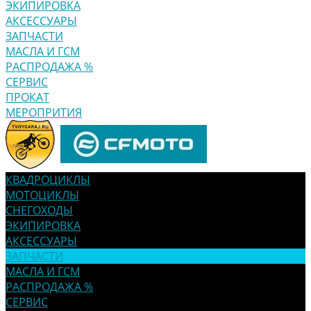
ЭКИПИРОВКА
АКСЕССУАРЫ
ЗАПЧАСТИ
МАСЛА И ГСМ
РАСПРОДАЖА %
СЕРВИС
ПРОКАТ
МЕРОПРИТИЯ
КВАДРОЦИКЛЫ
МОТОЦИКЛЫ
СНЕГОХОДЫ
ЭКИПИРОВКА
АКСЕССУАРЫ
ЗАПЧАСТИ
МАСЛА И ГСМ
РАСПРОДАЖА %
СЕРВИС