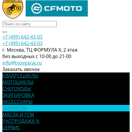
+7 (495) 642-43-03
+7 (495) 642-43-03
г. Москва, ТЦ ФОРМУЛА Х, 2 этаж
без выходных с 10-00 до 21-00
info@tvoygaraj.ru
Заказать звонок
КВАДРОЦИКЛЫ
МОТОЦИКЛЫ
СНЕГОХОДЫ
ЭКИПИРОВКА
АКСЕССУАРЫ
ЗАПЧАСТИ
МАСЛА И ГСМ
РАСПРОДАЖА %
СЕРВИС