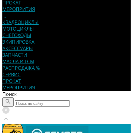
ПРОКАТ
МЕРОПРИТИЯ
...
КВАДРОЦИКЛЫ
МОТОЦИКЛЫ
СНЕГОХОДЫ
ЭКИПИРОВКА
АКСЕССУАРЫ
ЗАПЧАСТИ
МАСЛА И ГСМ
РАСПРОДАЖА %
СЕРВИС
ПРОКАТ
МЕРОПРИТИЯ
Поиск