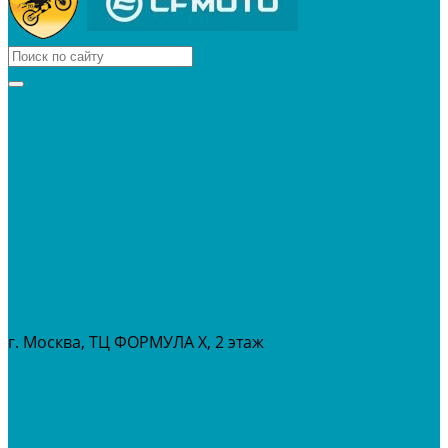
КВАДРОЦИКЛЫ
МОТОЦИКЛЫ
СНЕГОХОДЫ
ЭКИПИРОВКА
АКСЕССУАРЫ
ЗАПЧАСТИ
МАСЛА И ГСМ
РАСПРОДАЖА %
СЕРВИС
ПРОКАТ
МЕРОПРИТИЯ
г. Москва, ТЦ ФОРМУЛА Х, 2 этаж
+7 (495) 642-43-03
info@tvoygaraj.ru
Личный кабинет
Корзина