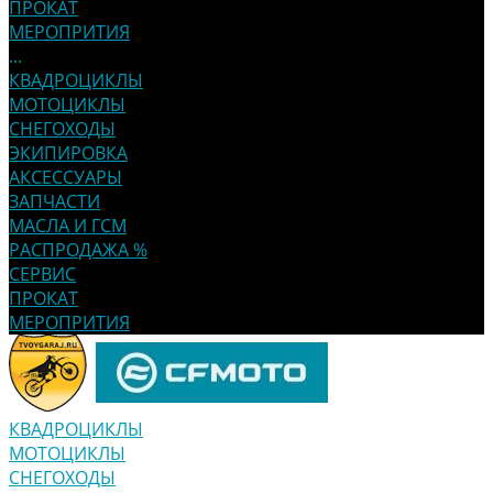
ПРОКАТ
МЕРОПРИТИЯ
...
КВАДРОЦИКЛЫ
МОТОЦИКЛЫ
СНЕГОХОДЫ
ЭКИПИРОВКА
АКСЕССУАРЫ
ЗАПЧАСТИ
МАСЛА И ГСМ
РАСПРОДАЖА %
СЕРВИС
ПРОКАТ
МЕРОПРИТИЯ
КВАДРОЦИКЛЫ
МОТОЦИКЛЫ
СНЕГОХОДЫ