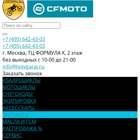
+7 (495) 642-43-03
+7 (495) 642-43-03
г. Москва, ТЦ ФОРМУЛА Х, 2 этаж
без выходных с 10-00 до 21-00
info@tvoygaraj.ru
Заказать звонок
КВАДРОЦИКЛЫ
МОТОЦИКЛЫ
СНЕГОХОДЫ
ЭКИПИРОВКА
АКСЕССУАРЫ
ЗАПЧАСТИ
МАСЛА И ГСМ
РАСПРОДАЖА %
СЕРВИС