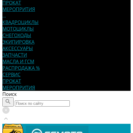
ПРОКАТ
МЕРОПРИТИЯ
...
КВАДРОЦИКЛЫ
МОТОЦИКЛЫ
СНЕГОХОДЫ
ЭКИПИРОВКА
АКСЕССУАРЫ
ЗАПЧАСТИ
МАСЛА И ГСМ
РАСПРОДАЖА %
СЕРВИС
ПРОКАТ
МЕРОПРИТИЯ
Поиск