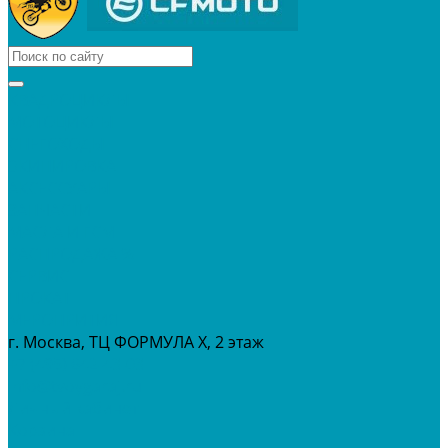
КВАДРОЦИКЛЫ
МОТОЦИКЛЫ
СНЕГОХОДЫ
ЭКИПИРОВКА
АКСЕССУАРЫ
ЗАПЧАСТИ
МАСЛА И ГСМ
РАСПРОДАЖА %
СЕРВИС
ПРОКАТ
МЕРОПРИТИЯ
г. Москва, ТЦ ФОРМУЛА Х, 2 этаж
+7 (495) 642-43-03
info@tvoygaraj.ru
Личный кабинет
Корзина