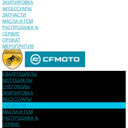
ЭКИПИРОВКА
АКСЕССУАРЫ
ЗАПЧАСТИ
МАСЛА И ГСМ
РАСПРОДАЖА %
СЕРВИС
ПРОКАТ
МЕРОПРИТИЯ
КВАДРОЦИКЛЫ
МОТОЦИКЛЫ
СНЕГОХОДЫ
ЭКИПИРОВКА
АКСЕССУАРЫ
ЗАПЧАСТИ
МАСЛА И ГСМ
РАСПРОДАЖА %
СЕРВИС