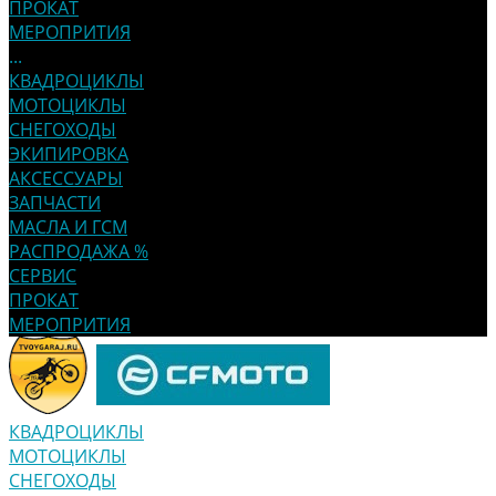
ПРОКАТ
МЕРОПРИТИЯ
...
КВАДРОЦИКЛЫ
МОТОЦИКЛЫ
СНЕГОХОДЫ
ЭКИПИРОВКА
АКСЕССУАРЫ
ЗАПЧАСТИ
МАСЛА И ГСМ
РАСПРОДАЖА %
СЕРВИС
ПРОКАТ
МЕРОПРИТИЯ
КВАДРОЦИКЛЫ
МОТОЦИКЛЫ
СНЕГОХОДЫ