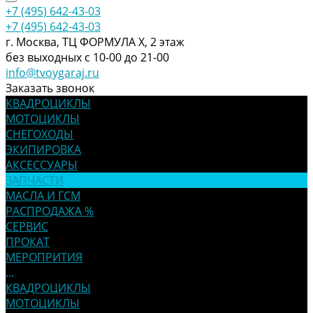
+7 (495) 642-43-03
+7 (495) 642-43-03
г. Москва, ТЦ ФОРМУЛА Х, 2 этаж
без выходных с 10-00 до 21-00
info@tvoygaraj.ru
Заказать звонок
КВАДРОЦИКЛЫ
МОТОЦИКЛЫ
СНЕГОХОДЫ
ЭКИПИРОВКА
АКСЕССУАРЫ
ЗАПЧАСТИ
МАСЛА И ГСМ
РАСПРОДАЖА %
СЕРВИС
ПРОКАТ
МЕРОПРИТИЯ
...
КВАДРОЦИКЛЫ
МОТОЦИКЛЫ