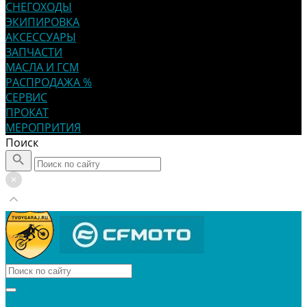
СНЕГОХОДЫ
ЭКИПИРОВКА
АКСЕССУАРЫ
ЗАПЧАСТИ
МАСЛА И ГСМ
РАСПРОДАЖА %
СЕРВИС
ПРОКАТ
МЕРОПРИТИЯ
Поиск
КВАДРОЦИКЛЫ