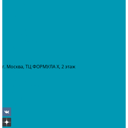
МОТОЦИКЛЫ
СНЕГОХОДЫ
ЭКИПИРОВКА
АКСЕССУАРЫ
ЗАПЧАСТИ
МАСЛА И ГСМ
РАСПРОДАЖА %
СЕРВИС
ПРОКАТ
МЕРОПРИТИЯ
г. Москва, ТЦ ФОРМУЛА Х, 2 этаж
+7 (495) 642-43-03
info@tvoygaraj.ru
Личный кабинет
Корзина
Отложенные
Сравнение товаров