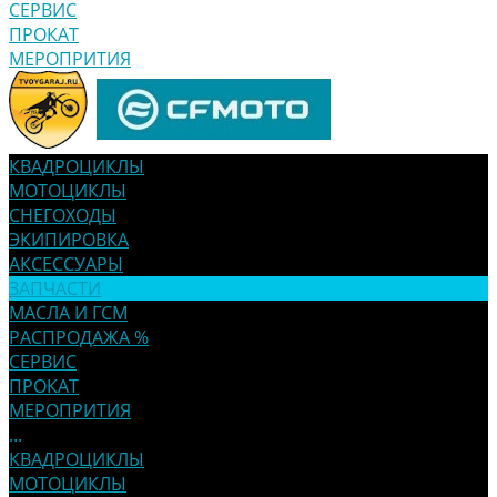
СЕРВИС
ПРОКАТ
МЕРОПРИТИЯ
КВАДРОЦИКЛЫ
МОТОЦИКЛЫ
СНЕГОХОДЫ
ЭКИПИРОВКА
АКСЕССУАРЫ
ЗАПЧАСТИ
МАСЛА И ГСМ
РАСПРОДАЖА %
СЕРВИС
ПРОКАТ
МЕРОПРИТИЯ
...
КВАДРОЦИКЛЫ
МОТОЦИКЛЫ