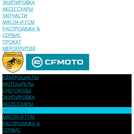
ЭКИПИРОВКА
АКСЕССУАРЫ
ЗАПЧАСТИ
МАСЛА И ГСМ
РАСПРОДАЖА %
СЕРВИС
ПРОКАТ
МЕРОПРИТИЯ
КВАДРОЦИКЛЫ
МОТОЦИКЛЫ
СНЕГОХОДЫ
ЭКИПИРОВКА
АКСЕССУАРЫ
ЗАПЧАСТИ
МАСЛА И ГСМ
РАСПРОДАЖА %
СЕРВИС