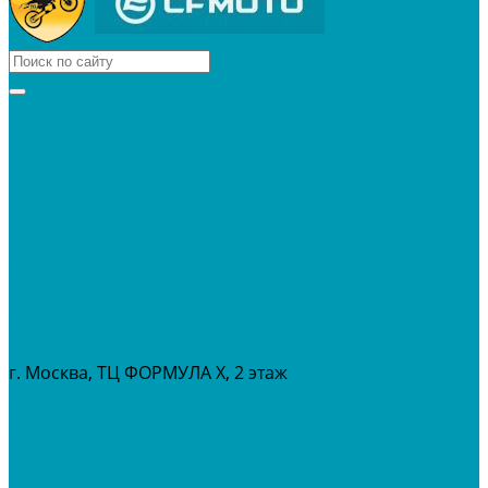
КВАДРОЦИКЛЫ
МОТОЦИКЛЫ
СНЕГОХОДЫ
ЭКИПИРОВКА
АКСЕССУАРЫ
ЗАПЧАСТИ
МАСЛА И ГСМ
РАСПРОДАЖА %
СЕРВИС
ПРОКАТ
МЕРОПРИТИЯ
г. Москва, ТЦ ФОРМУЛА Х, 2 этаж
+7 (495) 642-43-03
info@tvoygaraj.ru
Личный кабинет
Корзина