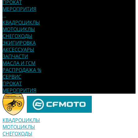
ПРОКАТ
МЕРОПРИТИЯ
...
КВАДРОЦИКЛЫ
МОТОЦИКЛЫ
СНЕГОХОДЫ
ЭКИПИРОВКА
АКСЕССУАРЫ
ЗАПЧАСТИ
МАСЛА И ГСМ
РАСПРОДАЖА %
СЕРВИС
ПРОКАТ
МЕРОПРИТИЯ
КВАДРОЦИКЛЫ
МОТОЦИКЛЫ
СНЕГОХОДЫ