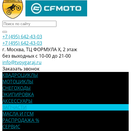
+7 (495) 642-43-03
+7 (495) 642-43-03
г. Москва, ТЦ ФОРМУЛА Х, 2 этаж
без выходных с 10-00 до 21-00
info@tvoygaraj.ru
Заказать звонок
КВАДРОЦИКЛЫ
МОТОЦИКЛЫ
СНЕГОХОДЫ
ЭКИПИРОВКА
АКСЕССУАРЫ
ЗАПЧАСТИ
МАСЛА И ГСМ
РАСПРОДАЖА %
СЕРВИС