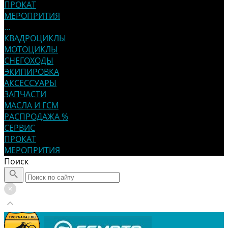
ПРОКАТ
МЕРОПРИТИЯ
...
КВАДРОЦИКЛЫ
МОТОЦИКЛЫ
СНЕГОХОДЫ
ЭКИПИРОВКА
АКСЕССУАРЫ
ЗАПЧАСТИ
МАСЛА И ГСМ
РАСПРОДАЖА %
СЕРВИС
ПРОКАТ
МЕРОПРИТИЯ
Поиск