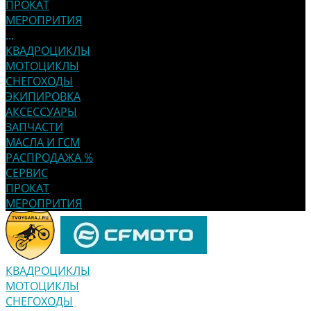
ПРОКАТ
МЕРОПРИТИЯ
...
КВАДРОЦИКЛЫ
МОТОЦИКЛЫ
СНЕГОХОДЫ
ЭКИПИРОВКА
АКСЕССУАРЫ
ЗАПЧАСТИ
МАСЛА И ГСМ
РАСПРОДАЖА %
СЕРВИС
ПРОКАТ
МЕРОПРИТИЯ
КВАДРОЦИКЛЫ
МОТОЦИКЛЫ
СНЕГОХОДЫ