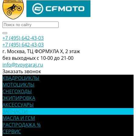
+7 (495) 642-43-03
+7 (495) 642-43-03
г. Москва, ТЦ ФОРМУЛА Х, 2 этаж
без выходных с 10-00 до 21-00
info@tvoygaraj.ru
Заказать звонок
КВАДРОЦИКЛЫ
МОТОЦИКЛЫ
СНЕГОХОДЫ
ЭКИПИРОВКА
АКСЕССУАРЫ
ЗАПЧАСТИ
МАСЛА И ГСМ
РАСПРОДАЖА %
СЕРВИС