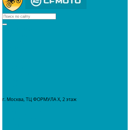
КВАДРОЦИКЛЫ
МОТОЦИКЛЫ
СНЕГОХОДЫ
ЭКИПИРОВКА
АКСЕССУАРЫ
ЗАПЧАСТИ
МАСЛА И ГСМ
РАСПРОДАЖА %
СЕРВИС
ПРОКАТ
МЕРОПРИТИЯ
г. Москва, ТЦ ФОРМУЛА Х, 2 этаж
+7 (495) 642-43-03
info@tvoygaraj.ru
Личный кабинет
Корзина