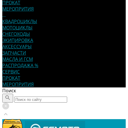
ПРОКАТ
МЕРОПРИТИЯ
...
КВАДРОЦИКЛЫ
МОТОЦИКЛЫ
СНЕГОХОДЫ
ЭКИПИРОВКА
АКСЕССУАРЫ
ЗАПЧАСТИ
МАСЛА И ГСМ
РАСПРОДАЖА %
СЕРВИС
ПРОКАТ
МЕРОПРИТИЯ
Поиск