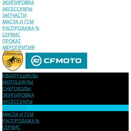
ЭКИПИРОВКА
АКСЕССУАРЫ
ЗАПЧАСТИ
МАСЛА И ГСМ
РАСПРОДАЖА %
СЕРВИС
ПРОКАТ
МЕРОПРИТИЯ
КВАДРОЦИКЛЫ
МОТОЦИКЛЫ
СНЕГОХОДЫ
ЭКИПИРОВКА
АКСЕССУАРЫ
ЗАПЧАСТИ
МАСЛА И ГСМ
РАСПРОДАЖА %
СЕРВИС