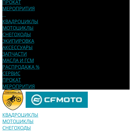
ПРОКАТ
МЕРОПРИТИЯ
...
КВАДРОЦИКЛЫ
МОТОЦИКЛЫ
СНЕГОХОДЫ
ЭКИПИРОВКА
АКСЕССУАРЫ
ЗАПЧАСТИ
МАСЛА И ГСМ
РАСПРОДАЖА %
СЕРВИС
ПРОКАТ
МЕРОПРИТИЯ
КВАДРОЦИКЛЫ
МОТОЦИКЛЫ
СНЕГОХОДЫ