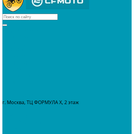
КВАДРОЦИКЛЫ
МОТОЦИКЛЫ
СНЕГОХОДЫ
ЭКИПИРОВКА
АКСЕССУАРЫ
ЗАПЧАСТИ
МАСЛА И ГСМ
РАСПРОДАЖА %
СЕРВИС
ПРОКАТ
МЕРОПРИТИЯ
г. Москва, ТЦ ФОРМУЛА Х, 2 этаж
+7 (495) 642-43-03
info@tvoygaraj.ru
Личный кабинет
Корзина