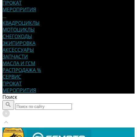
ПРОКАТ
МЕРОПРИТИЯ
...
КВАДРОЦИКЛЫ
МОТОЦИКЛЫ
СНЕГОХОДЫ
ЭКИПИРОВКА
АКСЕССУАРЫ
ЗАПЧАСТИ
МАСЛА И ГСМ
РАСПРОДАЖА %
СЕРВИС
ПРОКАТ
МЕРОПРИТИЯ
Поиск