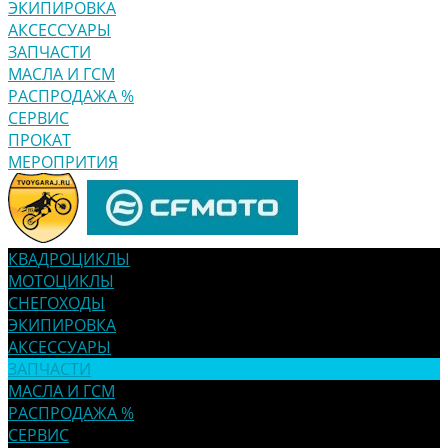
ЭКИПИРОВКА
АКСЕССУАРЫ
ЗАПЧАСТИ
МАСЛА И ГСМ
РАСПРОДАЖА %
СЕРВИС
ПРОКАТ
МЕРОПРИТИЯ
КВАДРОЦИКЛЫ
МОТОЦИКЛЫ
СНЕГОХОДЫ
ЭКИПИРОВКА
АКСЕССУАРЫ
ЗАПЧАСТИ
МАСЛА И ГСМ
РАСПРОДАЖА %
СЕРВИС