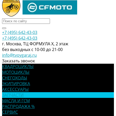
+7 (495) 642-43-03
+7 (495) 642-43-03
г. Москва, ТЦ ФОРМУЛА Х, 2 этаж
без выходных с 10-00 до 21-00
info@tvoygaraj.ru
Заказать звонок
КВАДРОЦИКЛЫ
МОТОЦИКЛЫ
СНЕГОХОДЫ
ЭКИПИРОВКА
АКСЕССУАРЫ
ЗАПЧАСТИ
МАСЛА И ГСМ
РАСПРОДАЖА %
СЕРВИС