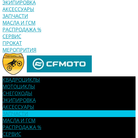
ЭКИПИРОВКА
АКСЕССУАРЫ
ЗАПЧАСТИ
МАСЛА И ГСМ
РАСПРОДАЖА %
СЕРВИС
ПРОКАТ
МЕРОПРИТИЯ
КВАДРОЦИКЛЫ
МОТОЦИКЛЫ
СНЕГОХОДЫ
ЭКИПИРОВКА
АКСЕССУАРЫ
ЗАПЧАСТИ
МАСЛА И ГСМ
РАСПРОДАЖА %
СЕРВИС