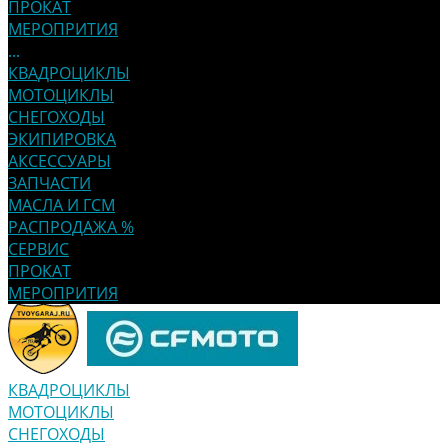
ПРОКАТ
МЕРОПРИТИЯ
...
КВАДРОЦИКЛЫ
МОТОЦИКЛЫ
СНЕГОХОДЫ
ЭКИПИРОВКА
АКСЕССУАРЫ
ЗАПЧАСТИ
МАСЛА И ГСМ
РАСПРОДАЖА %
СЕРВИС
ПРОКАТ
МЕРОПРИТИЯ
КВАДРОЦИКЛЫ
МОТОЦИКЛЫ
СНЕГОХОДЫ