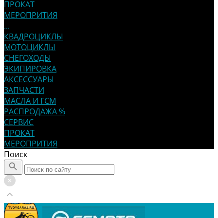
ПРОКАТ
МЕРОПРИТИЯ
...
КВАДРОЦИКЛЫ
МОТОЦИКЛЫ
СНЕГОХОДЫ
ЭКИПИРОВКА
АКСЕССУАРЫ
ЗАПЧАСТИ
МАСЛА И ГСМ
РАСПРОДАЖА %
СЕРВИС
ПРОКАТ
МЕРОПРИТИЯ
Поиск