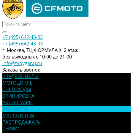
+7 (495) 642-43-03
+7 (495) 642-43-03
г. Москва, ТЦ ФОРМУЛА Х, 2 этаж
без выходных с 10-00 до 21-00
info@tvoygaraj.ru
Заказать звонок
КВАДРОЦИКЛЫ
МОТОЦИКЛЫ
СНЕГОХОДЫ
ЭКИПИРОВКА
АКСЕССУАРЫ
ЗАПЧАСТИ
МАСЛА И ГСМ
РАСПРОДАЖА %
СЕРВИС