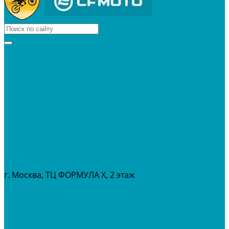
КВАДРОЦИКЛЫ
МОТОЦИКЛЫ
СНЕГОХОДЫ
ЭКИПИРОВКА
АКСЕССУАРЫ
ЗАПЧАСТИ
МАСЛА И ГСМ
РАСПРОДАЖА %
СЕРВИС
ПРОКАТ
МЕРОПРИТИЯ
г. Москва, ТЦ ФОРМУЛА Х, 2 этаж
+7 (495) 642-43-03
info@tvoygaraj.ru
Личный кабинет
Корзина