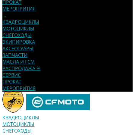
ПРОКАТ
МЕРОПРИТИЯ
...
КВАДРОЦИКЛЫ
МОТОЦИКЛЫ
СНЕГОХОДЫ
ЭКИПИРОВКА
АКСЕССУАРЫ
ЗАПЧАСТИ
МАСЛА И ГСМ
РАСПРОДАЖА %
СЕРВИС
ПРОКАТ
МЕРОПРИТИЯ
КВАДРОЦИКЛЫ
МОТОЦИКЛЫ
СНЕГОХОДЫ