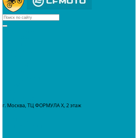
КВАДРОЦИКЛЫ
МОТОЦИКЛЫ
СНЕГОХОДЫ
ЭКИПИРОВКА
АКСЕССУАРЫ
ЗАПЧАСТИ
МАСЛА И ГСМ
РАСПРОДАЖА %
СЕРВИС
ПРОКАТ
МЕРОПРИТИЯ
г. Москва, ТЦ ФОРМУЛА Х, 2 этаж
+7 (495) 642-43-03
info@tvoygaraj.ru
Личный кабинет
Корзина