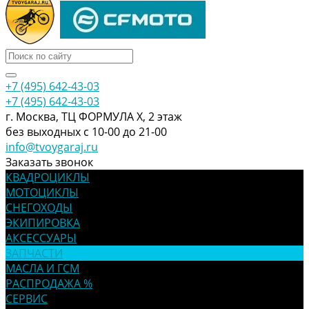
+7 (495) 642-43-03
+7 (495) 642-43-03
г. Москва, ТЦ ФОРМУЛА Х, 2 этаж
без выходных с 10-00 до 21-00
info@tvoygaraj.ru
Заказать звонок
КВАДРОЦИКЛЫ
МОТОЦИКЛЫ
СНЕГОХОДЫ
ЭКИПИРОВКА
АКСЕССУАРЫ
ЗАПЧАСТИ
МАСЛА И ГСМ
РАСПРОДАЖА %
СЕРВИС