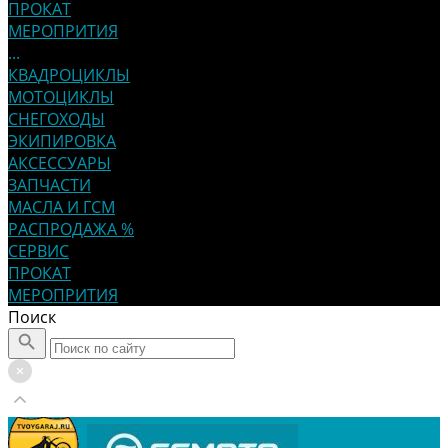
ПРОКАТ
МЕРОПРИТИЯ
...
КВАДРОЦИКЛЫ
МОТОЦИКЛЫ
СНЕГОХОДЫ
ЭКИПИРОВКА
АКСЕССУАРЫ
ЗАПЧАСТИ
МАСЛА И ГСМ
РАСПРОДАЖА %
СЕРВИС
ПРОКАТ
МЕРОПРИТИЯ
Поиск