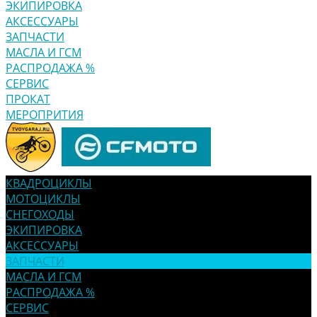
ЭКИПИРОВКА
АКСЕССУАРЫ
ЗАПЧАСТИ
МАСЛА И ГСМ
РАСПРОДАЖА %
СЕРВИС
ПРОКАТ
МЕРОПРИТИЯ
КВАДРОЦИКЛЫ
МОТОЦИКЛЫ
СНЕГОХОДЫ
ЭКИПИРОВКА
АКСЕССУАРЫ
ЗАПЧАСТИ
МАСЛА И ГСМ
РАСПРОДАЖА %
СЕРВИС