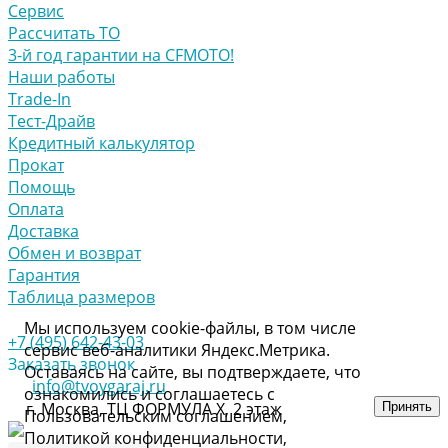
Сервис
Рассчитать ТО
3-й год гарантии на CFMOTO!
Наши работы
Trade-In
Тест-Драйв
Кредитный калькулятор
Прокат
Помощь
Оплата
Доставка
Обмен и возврат
Гарантия
Таблица размеров
Мы используем cookie-файлы, в том числе
+7 (495) 642-43-03
сервис веб-аналитики Яндекс.Метрика.
Заказать звонок
Оставаясь на сайте, вы подтверждаете, что
info@tvoygaraj.ru
ознакомились и соглашаетесь с
г. Москва, ТЦ ФОРМУЛА Х, 2 этаж
Принять
Пользовательским соглашением,
Политикой конфиденциальности,