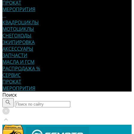
ПРОКАТ
МЕРОПРИТИЯ
...
КВАДРОЦИКЛЫ
МОТОЦИКЛЫ
СНЕГОХОДЫ
ЭКИПИРОВКА
АКСЕССУАРЫ
ЗАПЧАСТИ
МАСЛА И ГСМ
РАСПРОДАЖА %
СЕРВИС
ПРОКАТ
МЕРОПРИТИЯ
Поиск