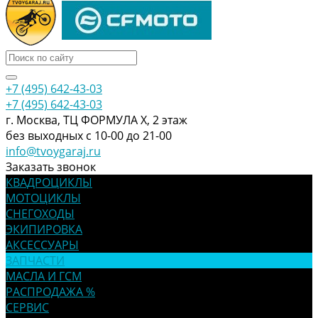
+7 (495) 642-43-03
+7 (495) 642-43-03
г. Москва, ТЦ ФОРМУЛА Х, 2 этаж
без выходных с 10-00 до 21-00
info@tvoygaraj.ru
Заказать звонок
КВАДРОЦИКЛЫ
МОТОЦИКЛЫ
СНЕГОХОДЫ
ЭКИПИРОВКА
АКСЕССУАРЫ
ЗАПЧАСТИ
МАСЛА И ГСМ
РАСПРОДАЖА %
СЕРВИС