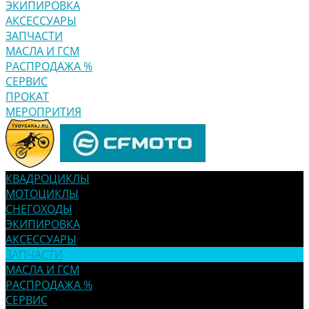
ЭКИПИРОВКА
АКСЕССУАРЫ
ЗАПЧАСТИ
МАСЛА И ГСМ
РАСПРОДАЖА %
СЕРВИС
ПРОКАТ
МЕРОПРИТИЯ
КВАДРОЦИКЛЫ
МОТОЦИКЛЫ
СНЕГОХОДЫ
ЭКИПИРОВКА
АКСЕССУАРЫ
ЗАПЧАСТИ
МАСЛА И ГСМ
РАСПРОДАЖА %
СЕРВИС