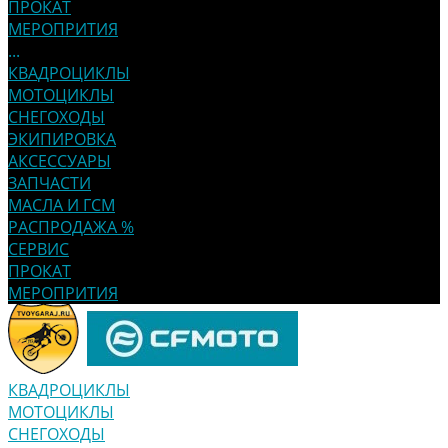
ПРОКАТ
МЕРОПРИТИЯ
...
КВАДРОЦИКЛЫ
МОТОЦИКЛЫ
СНЕГОХОДЫ
ЭКИПИРОВКА
АКСЕССУАРЫ
ЗАПЧАСТИ
МАСЛА И ГСМ
РАСПРОДАЖА %
СЕРВИС
ПРОКАТ
МЕРОПРИТИЯ
КВАДРОЦИКЛЫ
МОТОЦИКЛЫ
СНЕГОХОДЫ