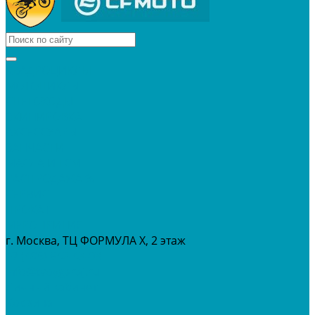
КВАДРОЦИКЛЫ
МОТОЦИКЛЫ
СНЕГОХОДЫ
ЭКИПИРОВКА
АКСЕССУАРЫ
ЗАПЧАСТИ
МАСЛА И ГСМ
РАСПРОДАЖА %
СЕРВИС
ПРОКАТ
МЕРОПРИТИЯ
г. Москва, ТЦ ФОРМУЛА Х, 2 этаж
+7 (495) 642-43-03
info@tvoygaraj.ru
Личный кабинет
Корзина