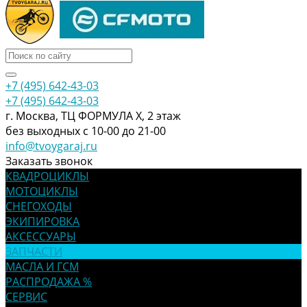
+7 (495) 642-43-03
+7 (495) 642-43-03
г. Москва, ТЦ ФОРМУЛА Х, 2 этаж
без выходных с 10-00 до 21-00
info@tvoygaraj.ru
Заказать звонок
КВАДРОЦИКЛЫ
МОТОЦИКЛЫ
СНЕГОХОДЫ
ЭКИПИРОВКА
АКСЕССУАРЫ
ЗАПЧАСТИ
МАСЛА И ГСМ
РАСПРОДАЖА %
СЕРВИС