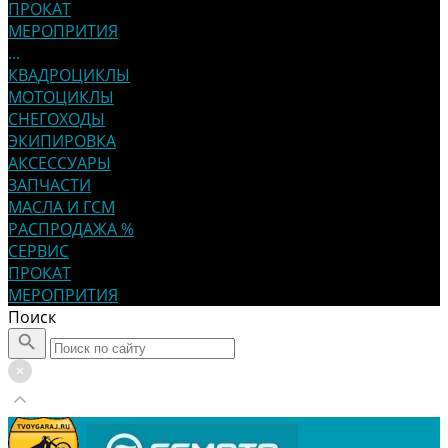
ПРОКАТ
МЕРОПРИТИЯ
...
КВАДРОЦИКЛЫ
МОТОЦИКЛЫ
СНЕГОХОДЫ
ЭКИПИРОВКА
АКСЕССУАРЫ
ЗАПЧАСТИ
МАСЛА И ГСМ
РАСПРОДАЖА %
СЕРВИС
ПРОКАТ
МЕРОПРИТИЯ
Поиск