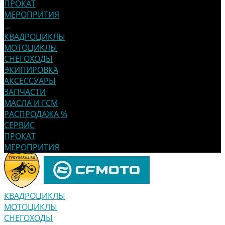
ПРОКАТ
МЕРОПРИТИЯ
...
КВАДРОЦИКЛЫ
МОТОЦИКЛЫ
СНЕГОХОДЫ
ЭКИПИРОВКА
АКСЕССУАРЫ
ЗАПЧАСТИ
МАСЛА И ГСМ
РАСПРОДАЖА %
СЕРВИС
ПРОКАТ
МЕРОПРИТИЯ
КВАДРОЦИКЛЫ
МОТОЦИКЛЫ
СНЕГОХОДЫ