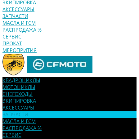
ЭКИПИРОВКА
АКСЕССУАРЫ
ЗАПЧАСТИ
МАСЛА И ГСМ
РАСПРОДАЖА %
СЕРВИС
ПРОКАТ
МЕРОПРИТИЯ
КВАДРОЦИКЛЫ
МОТОЦИКЛЫ
СНЕГОХОДЫ
ЭКИПИРОВКА
АКСЕССУАРЫ
ЗАПЧАСТИ
МАСЛА И ГСМ
РАСПРОДАЖА %
СЕРВИС