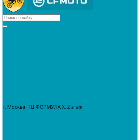
КВАДРОЦИКЛЫ
МОТОЦИКЛЫ
СНЕГОХОДЫ
ЭКИПИРОВКА
АКСЕССУАРЫ
ЗАПЧАСТИ
МАСЛА И ГСМ
РАСПРОДАЖА %
СЕРВИС
ПРОКАТ
МЕРОПРИТИЯ
г. Москва, ТЦ ФОРМУЛА Х, 2 этаж
+7 (495) 642-43-03
info@tvoygaraj.ru
Личный кабинет
Корзина