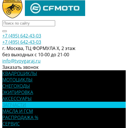
+7 (495) 642-43-03
+7 (495) 642-43-03
г. Москва, ТЦ ФОРМУЛА Х, 2 этаж
без выходных с 10-00 до 21-00
info@tvoygaraj.ru
Заказать звонок
КВАДРОЦИКЛЫ
МОТОЦИКЛЫ
СНЕГОХОДЫ
ЭКИПИРОВКА
АКСЕССУАРЫ
ЗАПЧАСТИ
МАСЛА И ГСМ
РАСПРОДАЖА %
СЕРВИС