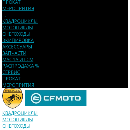
ПРОКАТ
МЕРОПРИТИЯ
...
КВАДРОЦИКЛЫ
МОТОЦИКЛЫ
СНЕГОХОДЫ
ЭКИПИРОВКА
АКСЕССУАРЫ
ЗАПЧАСТИ
МАСЛА И ГСМ
РАСПРОДАЖА %
СЕРВИС
ПРОКАТ
МЕРОПРИТИЯ
КВАДРОЦИКЛЫ
МОТОЦИКЛЫ
СНЕГОХОДЫ