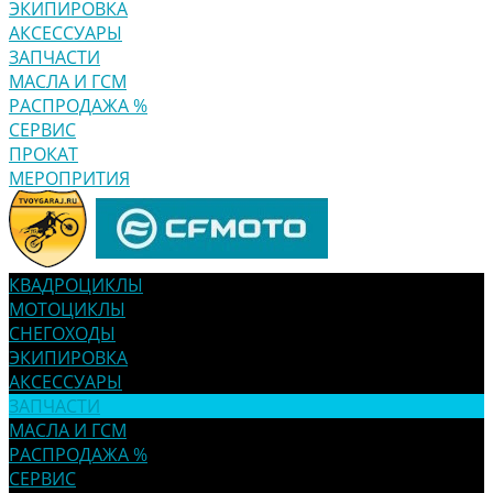
ЭКИПИРОВКА
АКСЕССУАРЫ
ЗАПЧАСТИ
МАСЛА И ГСМ
РАСПРОДАЖА %
СЕРВИС
ПРОКАТ
МЕРОПРИТИЯ
КВАДРОЦИКЛЫ
МОТОЦИКЛЫ
СНЕГОХОДЫ
ЭКИПИРОВКА
АКСЕССУАРЫ
ЗАПЧАСТИ
МАСЛА И ГСМ
РАСПРОДАЖА %
СЕРВИС