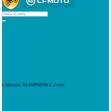
КВАДРОЦИКЛЫ
МОТОЦИКЛЫ
СНЕГОХОДЫ
ЭКИПИРОВКА
АКСЕССУАРЫ
ЗАПЧАСТИ
МАСЛА И ГСМ
РАСПРОДАЖА %
СЕРВИС
ПРОКАТ
МЕРОПРИТИЯ
г. Москва, ТЦ ФОРМУЛА Х, 2 этаж
+7 (495) 642-43-03
info@tvoygaraj.ru
Личный кабинет
Корзина