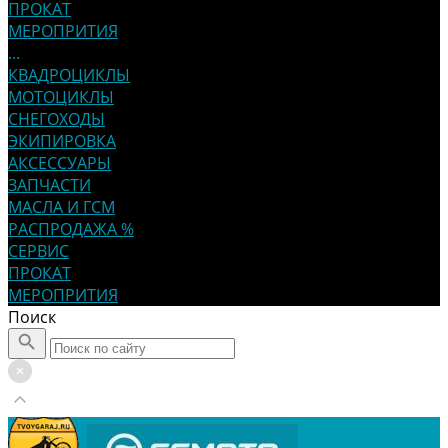
ПРОКАТ
МЕРОПРИТИЯ
...
КВАДРОЦИКЛЫ
МОТОЦИКЛЫ
СНЕГОХОДЫ
ЭКИПИРОВКА
АКСЕССУАРЫ
ЗАПЧАСТИ
МАСЛА И ГСМ
РАСПРОДАЖА %
СЕРВИС
ПРОКАТ
МЕРОПРИТИЯ
Поиск