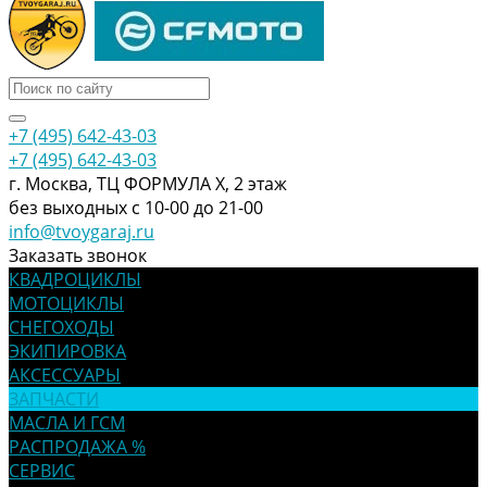
+7 (495) 642-43-03
+7 (495) 642-43-03
г. Москва, ТЦ ФОРМУЛА Х, 2 этаж
без выходных с 10-00 до 21-00
info@tvoygaraj.ru
Заказать звонок
КВАДРОЦИКЛЫ
МОТОЦИКЛЫ
СНЕГОХОДЫ
ЭКИПИРОВКА
АКСЕССУАРЫ
ЗАПЧАСТИ
МАСЛА И ГСМ
РАСПРОДАЖА %
СЕРВИС