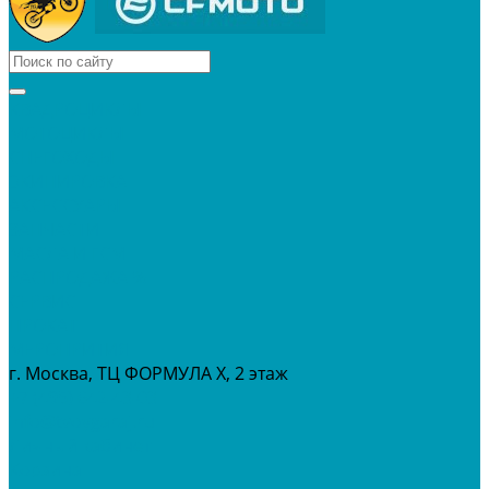
КВАДРОЦИКЛЫ
МОТОЦИКЛЫ
СНЕГОХОДЫ
ЭКИПИРОВКА
АКСЕССУАРЫ
ЗАПЧАСТИ
МАСЛА И ГСМ
РАСПРОДАЖА %
СЕРВИС
ПРОКАТ
МЕРОПРИТИЯ
г. Москва, ТЦ ФОРМУЛА Х, 2 этаж
+7 (495) 642-43-03
info@tvoygaraj.ru
Личный кабинет
Корзина