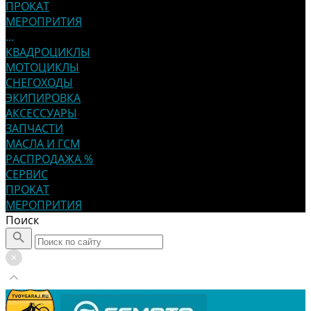
ПРОКАТ
МЕРОПРИТИЯ
...
КВАДРОЦИКЛЫ
МОТОЦИКЛЫ
СНЕГОХОДЫ
ЭКИПИРОВКА
АКСЕССУАРЫ
ЗАПЧАСТИ
МАСЛА И ГСМ
РАСПРОДАЖА %
СЕРВИС
ПРОКАТ
МЕРОПРИТИЯ
Поиск