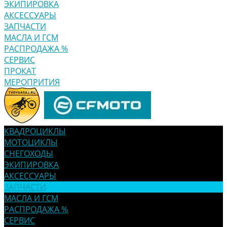
ЭКИПИРОВКА
АКСЕССУАРЫ
ЗАПЧАСТИ
МАСЛА И ГСМ
РАСПРОДАЖА %
СЕРВИС
ПРОКАТ
МЕРОПРИТИЯ
КВАДРОЦИКЛЫ
МОТОЦИКЛЫ
СНЕГОХОДЫ
ЭКИПИРОВКА
АКСЕССУАРЫ
ЗАПЧАСТИ
МАСЛА И ГСМ
РАСПРОДАЖА %
СЕРВИС