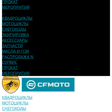
ПРОКАТ
МЕРОПРИТИЯ
...
КВАДРОЦИКЛЫ
МОТОЦИКЛЫ
СНЕГОХОДЫ
ЭКИПИРОВКА
АКСЕССУАРЫ
ЗАПЧАСТИ
МАСЛА И ГСМ
РАСПРОДАЖА %
СЕРВИС
ПРОКАТ
МЕРОПРИТИЯ
КВАДРОЦИКЛЫ
МОТОЦИКЛЫ
СНЕГОХОДЫ