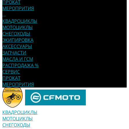
ПРОКАТ
МЕРОПРИТИЯ
...
КВАДРОЦИКЛЫ
МОТОЦИКЛЫ
СНЕГОХОДЫ
ЭКИПИРОВКА
АКСЕССУАРЫ
ЗАПЧАСТИ
МАСЛА И ГСМ
РАСПРОДАЖА %
СЕРВИС
ПРОКАТ
МЕРОПРИТИЯ
КВАДРОЦИКЛЫ
МОТОЦИКЛЫ
СНЕГОХОДЫ