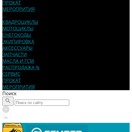
ПРОКАТ
МЕРОПРИТИЯ
...
КВАДРОЦИКЛЫ
МОТОЦИКЛЫ
СНЕГОХОДЫ
ЭКИПИРОВКА
АКСЕССУАРЫ
ЗАПЧАСТИ
МАСЛА И ГСМ
РАСПРОДАЖА %
СЕРВИС
ПРОКАТ
МЕРОПРИТИЯ
Поиск