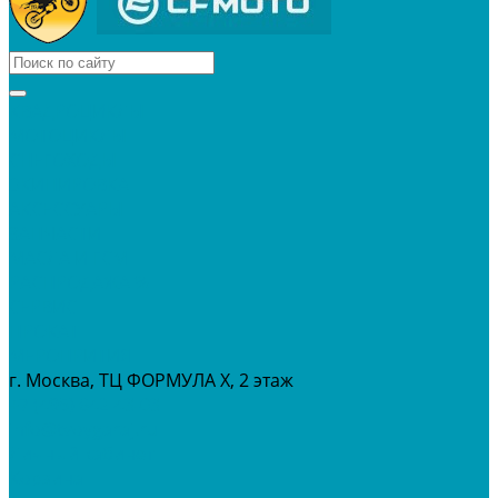
КВАДРОЦИКЛЫ
МОТОЦИКЛЫ
СНЕГОХОДЫ
ЭКИПИРОВКА
АКСЕССУАРЫ
ЗАПЧАСТИ
МАСЛА И ГСМ
РАСПРОДАЖА %
СЕРВИС
ПРОКАТ
МЕРОПРИТИЯ
г. Москва, ТЦ ФОРМУЛА Х, 2 этаж
+7 (495) 642-43-03
info@tvoygaraj.ru
Личный кабинет
Корзина