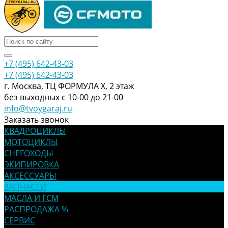
+7 (495) 642-43-03
+7 (495) 642-43-03
г. Москва, ТЦ ФОРМУЛА Х, 2 этаж
без выходных с 10-00 до 21-00
info@tvoygaraj.ru
Заказать звонок
КВАДРОЦИКЛЫ
МОТОЦИКЛЫ
СНЕГОХОДЫ
ЭКИПИРОВКА
АКСЕССУАРЫ
ЗАПЧАСТИ
МАСЛА И ГСМ
РАСПРОДАЖА %
СЕРВИС