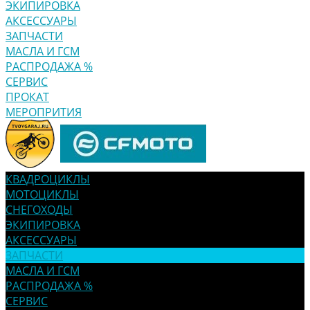
ЭКИПИРОВКА
АКСЕССУАРЫ
ЗАПЧАСТИ
МАСЛА И ГСМ
РАСПРОДАЖА %
СЕРВИС
ПРОКАТ
МЕРОПРИТИЯ
КВАДРОЦИКЛЫ
МОТОЦИКЛЫ
СНЕГОХОДЫ
ЭКИПИРОВКА
АКСЕССУАРЫ
ЗАПЧАСТИ
МАСЛА И ГСМ
РАСПРОДАЖА %
СЕРВИС