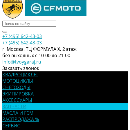
+7 (495) 642-43-03
+7 (495) 642-43-03
г. Москва, ТЦ ФОРМУЛА Х, 2 этаж
без выходных с 10-00 до 21-00
info@tvoygaraj.ru
Заказать звонок
КВАДРОЦИКЛЫ
МОТОЦИКЛЫ
СНЕГОХОДЫ
ЭКИПИРОВКА
АКСЕССУАРЫ
ЗАПЧАСТИ
МАСЛА И ГСМ
РАСПРОДАЖА %
СЕРВИС