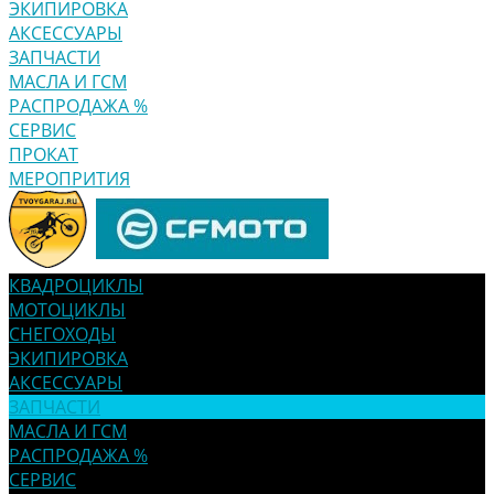
ЭКИПИРОВКА
АКСЕССУАРЫ
ЗАПЧАСТИ
МАСЛА И ГСМ
РАСПРОДАЖА %
СЕРВИС
ПРОКАТ
МЕРОПРИТИЯ
КВАДРОЦИКЛЫ
МОТОЦИКЛЫ
СНЕГОХОДЫ
ЭКИПИРОВКА
АКСЕССУАРЫ
ЗАПЧАСТИ
МАСЛА И ГСМ
РАСПРОДАЖА %
СЕРВИС