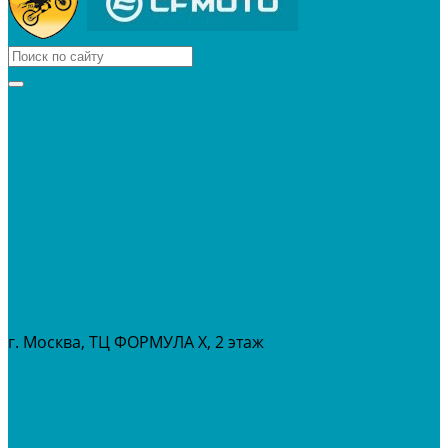
КВАДРОЦИКЛЫ
МОТОЦИКЛЫ
СНЕГОХОДЫ
ЭКИПИРОВКА
АКСЕССУАРЫ
ЗАПЧАСТИ
МАСЛА И ГСМ
РАСПРОДАЖА %
СЕРВИС
ПРОКАТ
МЕРОПРИТИЯ
г. Москва, ТЦ ФОРМУЛА Х, 2 этаж
+7 (495) 642-43-03
info@tvoygaraj.ru
Личный кабинет
Корзина