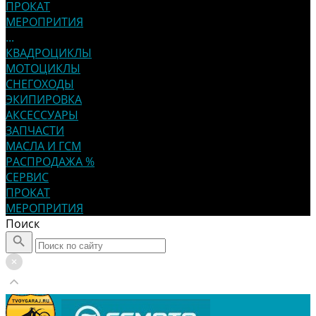
ПРОКАТ
МЕРОПРИТИЯ
...
КВАДРОЦИКЛЫ
МОТОЦИКЛЫ
СНЕГОХОДЫ
ЭКИПИРОВКА
АКСЕССУАРЫ
ЗАПЧАСТИ
МАСЛА И ГСМ
РАСПРОДАЖА %
СЕРВИС
ПРОКАТ
МЕРОПРИТИЯ
Поиск