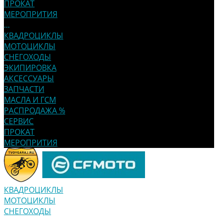
ПРОКАТ
МЕРОПРИТИЯ
...
КВАДРОЦИКЛЫ
МОТОЦИКЛЫ
СНЕГОХОДЫ
ЭКИПИРОВКА
АКСЕССУАРЫ
ЗАПЧАСТИ
МАСЛА И ГСМ
РАСПРОДАЖА %
СЕРВИС
ПРОКАТ
МЕРОПРИТИЯ
КВАДРОЦИКЛЫ
МОТОЦИКЛЫ
СНЕГОХОДЫ