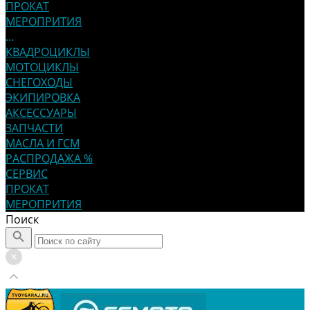
ПРОКАТ
МЕРОПРИТИЯ
...
КВАДРОЦИКЛЫ
МОТОЦИКЛЫ
СНЕГОХОДЫ
ЭКИПИРОВКА
АКСЕССУАРЫ
ЗАПЧАСТИ
МАСЛА И ГСМ
РАСПРОДАЖА %
СЕРВИС
ПРОКАТ
МЕРОПРИТИЯ
Поиск