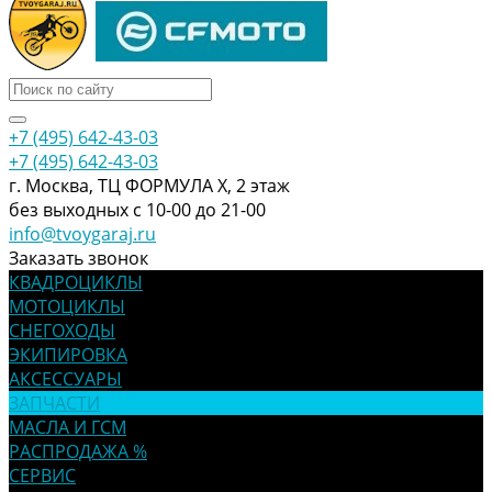
+7 (495) 642-43-03
+7 (495) 642-43-03
г. Москва, ТЦ ФОРМУЛА Х, 2 этаж
без выходных с 10-00 до 21-00
info@tvoygaraj.ru
Заказать звонок
КВАДРОЦИКЛЫ
МОТОЦИКЛЫ
СНЕГОХОДЫ
ЭКИПИРОВКА
АКСЕССУАРЫ
ЗАПЧАСТИ
МАСЛА И ГСМ
РАСПРОДАЖА %
СЕРВИС