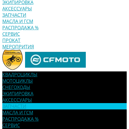
ЭКИПИРОВКА
АКСЕССУАРЫ
ЗАПЧАСТИ
МАСЛА И ГСМ
РАСПРОДАЖА %
СЕРВИС
ПРОКАТ
МЕРОПРИТИЯ
КВАДРОЦИКЛЫ
МОТОЦИКЛЫ
СНЕГОХОДЫ
ЭКИПИРОВКА
АКСЕССУАРЫ
ЗАПЧАСТИ
МАСЛА И ГСМ
РАСПРОДАЖА %
СЕРВИС