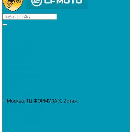
КВАДРОЦИКЛЫ
МОТОЦИКЛЫ
СНЕГОХОДЫ
ЭКИПИРОВКА
АКСЕССУАРЫ
ЗАПЧАСТИ
МАСЛА И ГСМ
РАСПРОДАЖА %
СЕРВИС
ПРОКАТ
МЕРОПРИТИЯ
г. Москва, ТЦ ФОРМУЛА Х, 2 этаж
+7 (495) 642-43-03
info@tvoygaraj.ru
Личный кабинет
Корзина