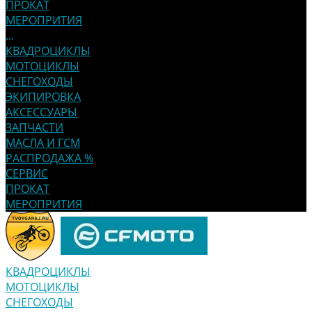
ПРОКАТ
МЕРОПРИТИЯ
...
КВАДРОЦИКЛЫ
МОТОЦИКЛЫ
СНЕГОХОДЫ
ЭКИПИРОВКА
АКСЕССУАРЫ
ЗАПЧАСТИ
МАСЛА И ГСМ
РАСПРОДАЖА %
СЕРВИС
ПРОКАТ
МЕРОПРИТИЯ
КВАДРОЦИКЛЫ
МОТОЦИКЛЫ
СНЕГОХОДЫ