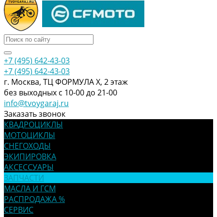
+7 (495) 642-43-03
+7 (495) 642-43-03
г. Москва, ТЦ ФОРМУЛА Х, 2 этаж
без выходных с 10-00 до 21-00
info@tvoygaraj.ru
Заказать звонок
КВАДРОЦИКЛЫ
МОТОЦИКЛЫ
СНЕГОХОДЫ
ЭКИПИРОВКА
АКСЕССУАРЫ
ЗАПЧАСТИ
МАСЛА И ГСМ
РАСПРОДАЖА %
СЕРВИС