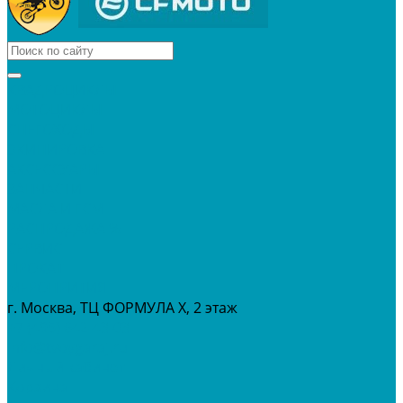
КВАДРОЦИКЛЫ
МОТОЦИКЛЫ
СНЕГОХОДЫ
ЭКИПИРОВКА
АКСЕССУАРЫ
ЗАПЧАСТИ
МАСЛА И ГСМ
РАСПРОДАЖА %
СЕРВИС
ПРОКАТ
МЕРОПРИТИЯ
г. Москва, ТЦ ФОРМУЛА Х, 2 этаж
+7 (495) 642-43-03
info@tvoygaraj.ru
Личный кабинет
Корзина