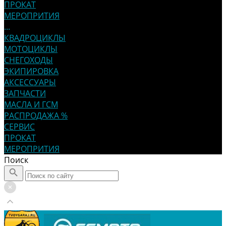
ПРОКАТ
МЕРОПРИТИЯ
...
КВАДРОЦИКЛЫ
МОТОЦИКЛЫ
СНЕГОХОДЫ
ЭКИПИРОВКА
АКСЕССУАРЫ
ЗАПЧАСТИ
МАСЛА И ГСМ
РАСПРОДАЖА %
СЕРВИС
ПРОКАТ
МЕРОПРИТИЯ
Поиск