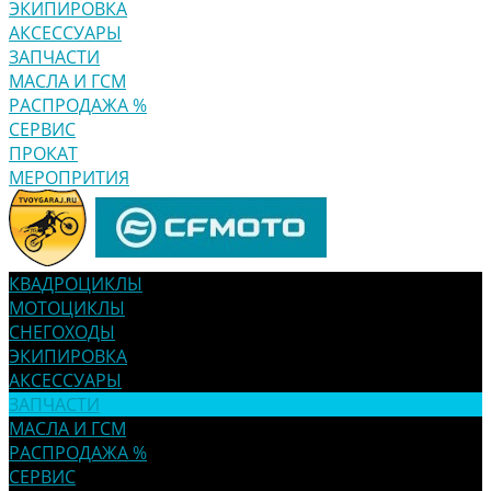
ЭКИПИРОВКА
АКСЕССУАРЫ
ЗАПЧАСТИ
МАСЛА И ГСМ
РАСПРОДАЖА %
СЕРВИС
ПРОКАТ
МЕРОПРИТИЯ
КВАДРОЦИКЛЫ
МОТОЦИКЛЫ
СНЕГОХОДЫ
ЭКИПИРОВКА
АКСЕССУАРЫ
ЗАПЧАСТИ
МАСЛА И ГСМ
РАСПРОДАЖА %
СЕРВИС