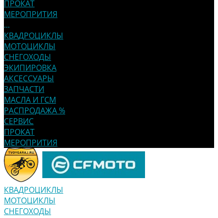
ПРОКАТ
МЕРОПРИТИЯ
...
КВАДРОЦИКЛЫ
МОТОЦИКЛЫ
СНЕГОХОДЫ
ЭКИПИРОВКА
АКСЕССУАРЫ
ЗАПЧАСТИ
МАСЛА И ГСМ
РАСПРОДАЖА %
СЕРВИС
ПРОКАТ
МЕРОПРИТИЯ
КВАДРОЦИКЛЫ
МОТОЦИКЛЫ
СНЕГОХОДЫ