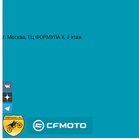
МАСЛА И ГСМ
РАСПРОДАЖА %
СЕРВИС
ПРОКАТ
МЕРОПРИТИЯ
г. Москва, ТЦ ФОРМУЛА Х, 2 этаж
+7 (495) 642-43-03
info@tvoygaraj.ru
Личный кабинет
Корзина
Отложенные
Сравнение товаров