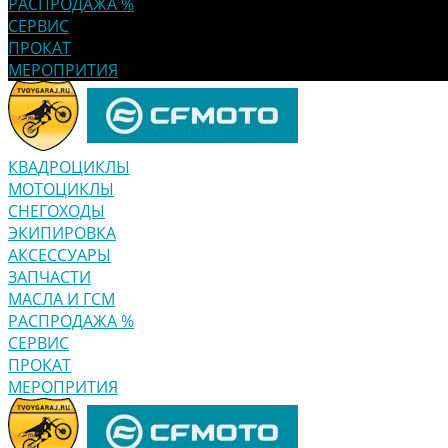
РАСПРОДАЖА %
СЕРВИС
ПРОКАТ
МЕРОПРИТИЯ
КВАДРОЦИКЛЫ
МОТОЦИКЛЫ
СНЕГОХОДЫ
ЭКИПИРОВКА
АКСЕССУАРЫ
ЗАПЧАСТИ
МАСЛА И ГСМ
РАСПРОДАЖА %
СЕРВИС
ПРОКАТ
МЕРОПРИТИЯ