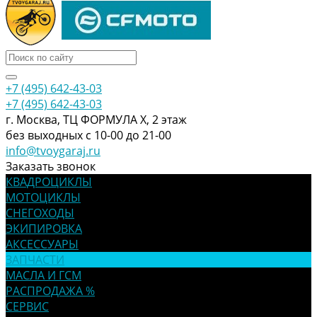
+7 (495) 642-43-03
+7 (495) 642-43-03
г. Москва, ТЦ ФОРМУЛА Х, 2 этаж
без выходных с 10-00 до 21-00
info@tvoygaraj.ru
Заказать звонок
КВАДРОЦИКЛЫ
МОТОЦИКЛЫ
СНЕГОХОДЫ
ЭКИПИРОВКА
АКСЕССУАРЫ
ЗАПЧАСТИ
МАСЛА И ГСМ
РАСПРОДАЖА %
СЕРВИС