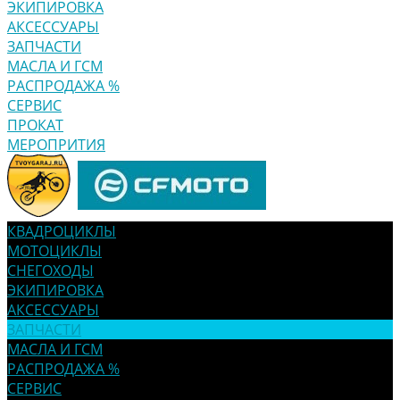
ЭКИПИРОВКА
АКСЕССУАРЫ
ЗАПЧАСТИ
МАСЛА И ГСМ
РАСПРОДАЖА %
СЕРВИС
ПРОКАТ
МЕРОПРИТИЯ
КВАДРОЦИКЛЫ
МОТОЦИКЛЫ
СНЕГОХОДЫ
ЭКИПИРОВКА
АКСЕССУАРЫ
ЗАПЧАСТИ
МАСЛА И ГСМ
РАСПРОДАЖА %
СЕРВИС