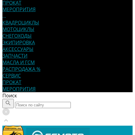
ПРОКАТ
МЕРОПРИТИЯ
...
КВАДРОЦИКЛЫ
МОТОЦИКЛЫ
СНЕГОХОДЫ
ЭКИПИРОВКА
АКСЕССУАРЫ
ЗАПЧАСТИ
МАСЛА И ГСМ
РАСПРОДАЖА %
СЕРВИС
ПРОКАТ
МЕРОПРИТИЯ
Поиск