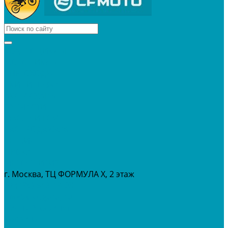
КВАДРОЦИКЛЫ
МОТОЦИКЛЫ
СНЕГОХОДЫ
ЭКИПИРОВКА
АКСЕССУАРЫ
ЗАПЧАСТИ
МАСЛА И ГСМ
РАСПРОДАЖА %
СЕРВИС
ПРОКАТ
МЕРОПРИТИЯ
г. Москва, ТЦ ФОРМУЛА Х, 2 этаж
+7 (495) 642-43-03
info@tvoygaraj.ru
Личный кабинет
Корзина