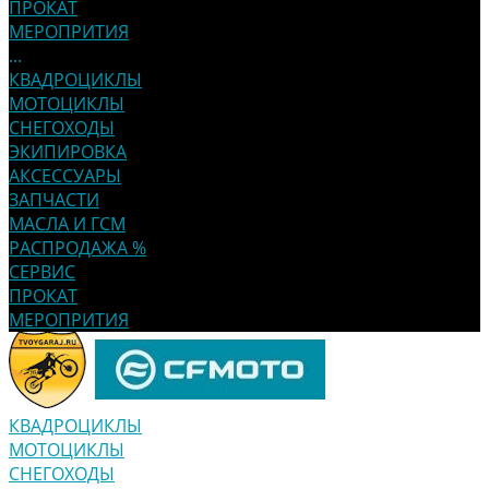
ПРОКАТ
МЕРОПРИТИЯ
...
КВАДРОЦИКЛЫ
МОТОЦИКЛЫ
СНЕГОХОДЫ
ЭКИПИРОВКА
АКСЕССУАРЫ
ЗАПЧАСТИ
МАСЛА И ГСМ
РАСПРОДАЖА %
СЕРВИС
ПРОКАТ
МЕРОПРИТИЯ
КВАДРОЦИКЛЫ
МОТОЦИКЛЫ
СНЕГОХОДЫ