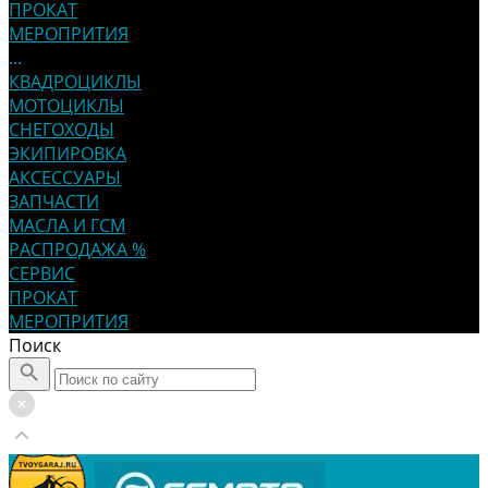
ПРОКАТ
МЕРОПРИТИЯ
...
КВАДРОЦИКЛЫ
МОТОЦИКЛЫ
СНЕГОХОДЫ
ЭКИПИРОВКА
АКСЕССУАРЫ
ЗАПЧАСТИ
МАСЛА И ГСМ
РАСПРОДАЖА %
СЕРВИС
ПРОКАТ
МЕРОПРИТИЯ
Поиск