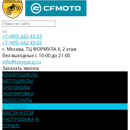
+7 (495) 642-43-03
+7 (495) 642-43-03
г. Москва, ТЦ ФОРМУЛА Х, 2 этаж
без выходных с 10-00 до 21-00
info@tvoygaraj.ru
Заказать звонок
КВАДРОЦИКЛЫ
МОТОЦИКЛЫ
СНЕГОХОДЫ
ЭКИПИРОВКА
АКСЕССУАРЫ
ЗАПЧАСТИ
МАСЛА И ГСМ
РАСПРОДАЖА %
СЕРВИС