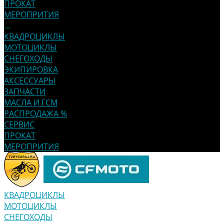
ПРОКАТ
МЕРОПРИТИЯ
...
КВАДРОЦИКЛЫ
МОТОЦИКЛЫ
СНЕГОХОДЫ
ЭКИПИРОВКА
АКСЕССУАРЫ
ЗАПЧАСТИ
МАСЛА И ГСМ
РАСПРОДАЖА %
СЕРВИС
ПРОКАТ
МЕРОПРИТИЯ
КВАДРОЦИКЛЫ
МОТОЦИКЛЫ
СНЕГОХОДЫ