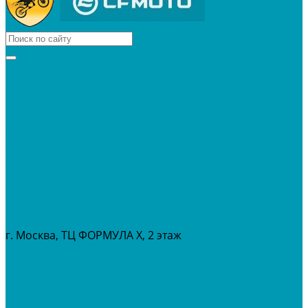
КВАДРОЦИКЛЫ
МОТОЦИКЛЫ
СНЕГОХОДЫ
ЭКИПИРОВКА
АКСЕССУАРЫ
ЗАПЧАСТИ
МАСЛА И ГСМ
РАСПРОДАЖА %
СЕРВИС
ПРОКАТ
МЕРОПРИТИЯ
г. Москва, ТЦ ФОРМУЛА Х, 2 этаж
+7 (495) 642-43-03
info@tvoygaraj.ru
Личный кабинет
Корзина