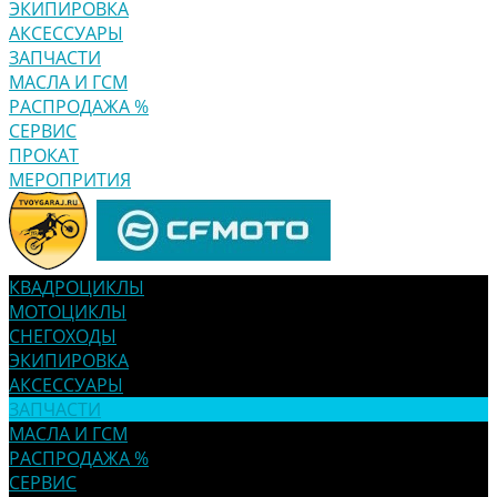
ЭКИПИРОВКА
АКСЕССУАРЫ
ЗАПЧАСТИ
МАСЛА И ГСМ
РАСПРОДАЖА %
СЕРВИС
ПРОКАТ
МЕРОПРИТИЯ
КВАДРОЦИКЛЫ
МОТОЦИКЛЫ
СНЕГОХОДЫ
ЭКИПИРОВКА
АКСЕССУАРЫ
ЗАПЧАСТИ
МАСЛА И ГСМ
РАСПРОДАЖА %
СЕРВИС