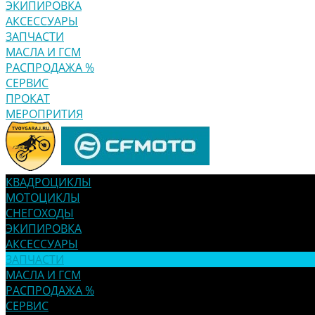
ЭКИПИРОВКА
АКСЕССУАРЫ
ЗАПЧАСТИ
МАСЛА И ГСМ
РАСПРОДАЖА %
СЕРВИС
ПРОКАТ
МЕРОПРИТИЯ
КВАДРОЦИКЛЫ
МОТОЦИКЛЫ
СНЕГОХОДЫ
ЭКИПИРОВКА
АКСЕССУАРЫ
ЗАПЧАСТИ
МАСЛА И ГСМ
РАСПРОДАЖА %
СЕРВИС