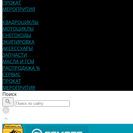
ПРОКАТ
МЕРОПРИТИЯ
...
КВАДРОЦИКЛЫ
МОТОЦИКЛЫ
СНЕГОХОДЫ
ЭКИПИРОВКА
АКСЕССУАРЫ
ЗАПЧАСТИ
МАСЛА И ГСМ
РАСПРОДАЖА %
СЕРВИС
ПРОКАТ
МЕРОПРИТИЯ
Поиск