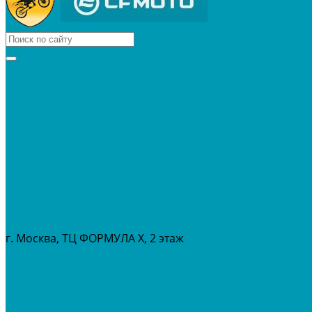
КВАДРОЦИКЛЫ
МОТОЦИКЛЫ
СНЕГОХОДЫ
ЭКИПИРОВКА
АКСЕССУАРЫ
ЗАПЧАСТИ
МАСЛА И ГСМ
РАСПРОДАЖА %
СЕРВИС
ПРОКАТ
МЕРОПРИТИЯ
г. Москва, ТЦ ФОРМУЛА Х, 2 этаж
+7 (495) 642-43-03
info@tvoygaraj.ru
Личный кабинет
Корзина