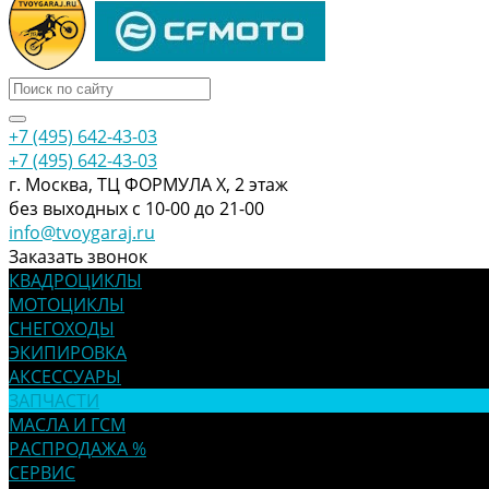
+7 (495) 642-43-03
+7 (495) 642-43-03
г. Москва, ТЦ ФОРМУЛА Х, 2 этаж
без выходных с 10-00 до 21-00
info@tvoygaraj.ru
Заказать звонок
КВАДРОЦИКЛЫ
МОТОЦИКЛЫ
СНЕГОХОДЫ
ЭКИПИРОВКА
АКСЕССУАРЫ
ЗАПЧАСТИ
МАСЛА И ГСМ
РАСПРОДАЖА %
СЕРВИС