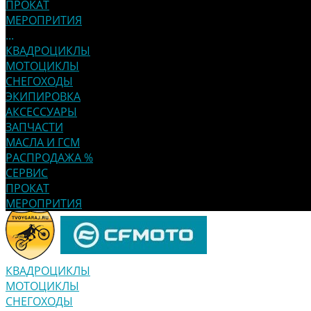
ПРОКАТ
МЕРОПРИТИЯ
...
КВАДРОЦИКЛЫ
МОТОЦИКЛЫ
СНЕГОХОДЫ
ЭКИПИРОВКА
АКСЕССУАРЫ
ЗАПЧАСТИ
МАСЛА И ГСМ
РАСПРОДАЖА %
СЕРВИС
ПРОКАТ
МЕРОПРИТИЯ
КВАДРОЦИКЛЫ
МОТОЦИКЛЫ
СНЕГОХОДЫ