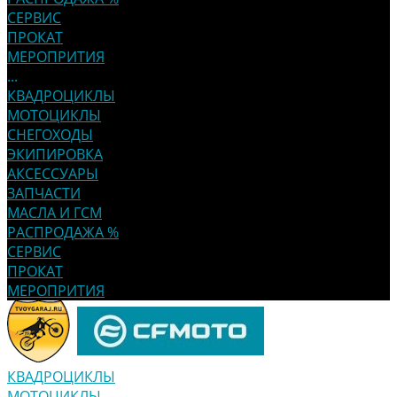
СЕРВИС
ПРОКАТ
МЕРОПРИТИЯ
...
КВАДРОЦИКЛЫ
МОТОЦИКЛЫ
СНЕГОХОДЫ
ЭКИПИРОВКА
АКСЕССУАРЫ
ЗАПЧАСТИ
МАСЛА И ГСМ
РАСПРОДАЖА %
СЕРВИС
ПРОКАТ
МЕРОПРИТИЯ
КВАДРОЦИКЛЫ
МОТОЦИКЛЫ