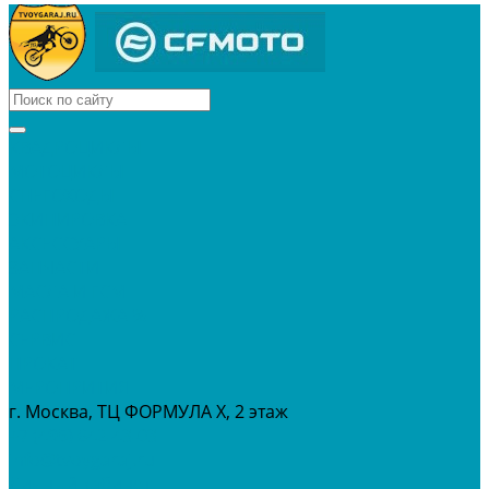
КВАДРОЦИКЛЫ
МОТОЦИКЛЫ
СНЕГОХОДЫ
ЭКИПИРОВКА
АКСЕССУАРЫ
ЗАПЧАСТИ
МАСЛА И ГСМ
РАСПРОДАЖА %
СЕРВИС
ПРОКАТ
МЕРОПРИТИЯ
г. Москва, ТЦ ФОРМУЛА Х, 2 этаж
+7 (495) 642-43-03
info@tvoygaraj.ru
Личный кабинет