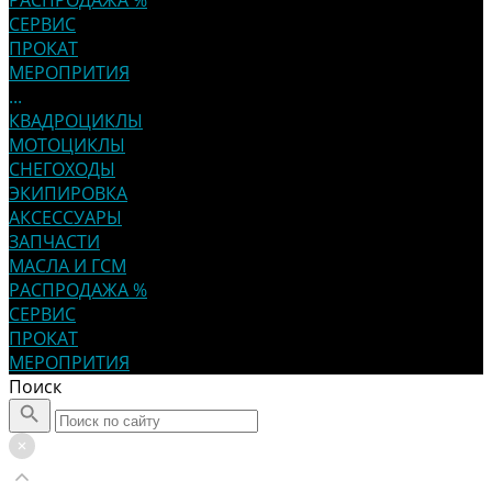
РАСПРОДАЖА %
СЕРВИС
ПРОКАТ
МЕРОПРИТИЯ
...
КВАДРОЦИКЛЫ
МОТОЦИКЛЫ
СНЕГОХОДЫ
ЭКИПИРОВКА
АКСЕССУАРЫ
ЗАПЧАСТИ
МАСЛА И ГСМ
РАСПРОДАЖА %
СЕРВИС
ПРОКАТ
МЕРОПРИТИЯ
Поиск